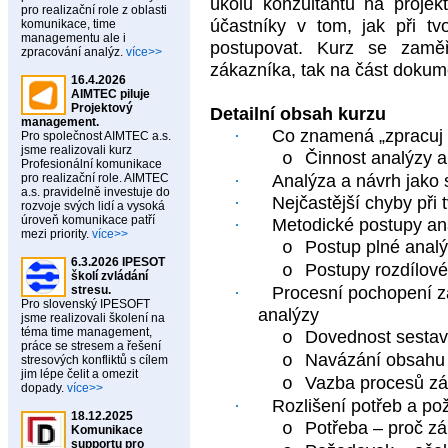
úkolů konzultantů na projek
pro realizační role z oblasti
účastníky v tom, jak při t
komunikace, time
managementu ale i
postupovat. Kurz se zaměř
zpracování analýz.
více>>
zákazníka, tak na část dokume
16.4.2026
AIMTEC piluje
Projektový
Detailní obsah kurzu
management.
·
Co znamená „zpracuj 
Pro společnost AIMTEC a.s.
jsme realizovali kurz
Činnost analýzy a
o
Profesionální komunikace
pro realizační role. AIMTEC
·
Analýza a návrh jako 
a.s. pravidelně investuje do
·
Nejčastější chyby při 
rozvoje svých lidí a vysoká
úroveň komunikace patří
·
Metodické postupy an
mezi priority.
více>>
Postup plné anal
o
6.3.2026 IPESOT
Postupy rozdílové
o
školí zvládání
stresu.
·
Procesní pochopení zá
Pro slovenský IPESOFT
analýzy
jsme realizovali školení na
téma time management,
Dovednost sestav
o
práce se stresem a řešení
Navázání obsahu 
o
stresových konfliktů s cílem
jim lépe čelit a omezit
Vazba procesů zá
o
dopady.
více>>
·
Rozlišení potřeb a p
18.12.2025
Potřeba – proč zá
o
Komunikace
supportu pro