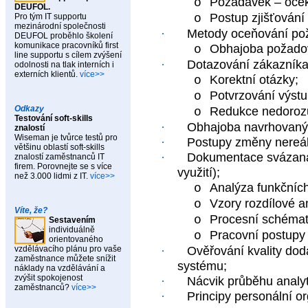
Požadavek – oček
o
DEUFOL.
Postup zjišťování
Pro tým IT supportu
o
mezinárodní společnosti
·
Metody oceňování po
DEUFOL proběhlo školení
komunikace pracovníků first
Obhajoba požado
o
line supportu s cílem zvýšení
·
Dotazování zákazníka
odolnosti na tlak interních i
externích klientů.
více>>
Korektní otázky;
o
Potvrzování výstu
o
Odkazy
Redukce nedorozu
o
Testování soft-skills
·
Obhajoba navrhovaný
znalostí
Wiseman je tvůrce testů pro
·
Postupy změny nereá
většinu oblastí soft-skills
·
Dokumentace svázaná 
znalostí zaměstnanců IT
firem. Porovnejte se s více
využití);
než 3.000 lidmi z IT.
více>>
Analýza funkčníc
o
Vzory rozdílové a
o
Víte, že?
Procesní schémat
o
Sestavením
individuálně
Pracovní postupy
o
orientovaného
vzdělávacího plánu pro vaše
·
Ověřování kvality dod
zaměstnance můžete snížit
systému;
náklady na vzdělávání a
zvýšit spokojenost
·
Nácvik průběhu analy
zaměstnanců?
více>>
·
Principy personální or