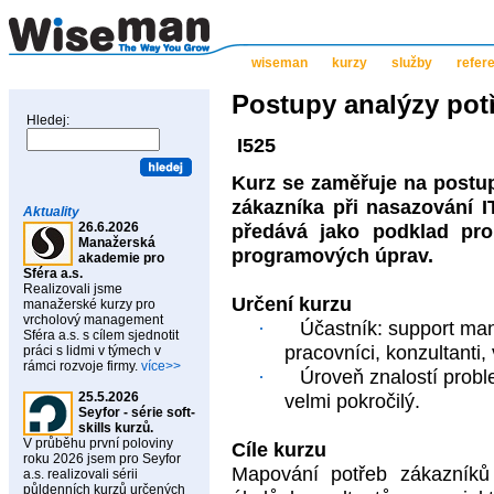
wiseman
kurzy
služby
refer
Postupy analýzy pot
Hledej:
I525
Kurz se zaměřuje na postu
zákazníka při nasazování I
Aktuality
26.6.2026
předává jako podklad pro
Manažerská
programových úprav.
akademie pro
Sféra a.s.
Realizovali jsme
Určení kurzu
manažerské kurzy pro
vrcholový management
·
Účastník: support ma
Sféra a.s. s cílem sjednotit
pracovníci, konzultanti, 
práci s lidmi v týmech v
rámci rozvoje firmy.
více>>
·
Úroveň znalostí probl
25.5.2026
velmi pokročilý.
Seyfor - série soft-
skills kurzů.
V průběhu první poloviny
Cíle kurzu
roku 2026 jsem pro Seyfor
Mapování potřeb zákazníků 
a.s. realizovali sérii
půldenních kurzů určených