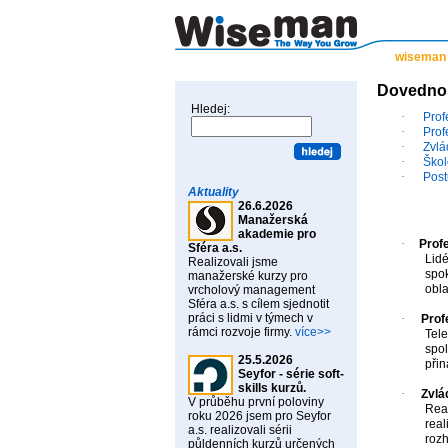
wiseman
Dovednost
Hledej:
·
Prof
·
Prof
·
Zvlá
·
Škol
·
Post
Aktuality
26.6.2026
Manažerská
akademie pro
·
Profe
Sféra a.s.
Lidé
Realizovali jsme
spok
manažerské kurzy pro
obla
vrcholový management
Sféra a.s. s cílem sjednotit
práci s lidmi v týmech v
·
Prof
rámci rozvoje firmy.
více>>
Tele
spol
25.5.2026
přin
Seyfor - série soft-
skills kurzů.
·
Zvlá
V průběhu první poloviny
Real
roku 2026 jsem pro Seyfor
real
a.s. realizovali sérii
rozh
půldenních kurzů určených