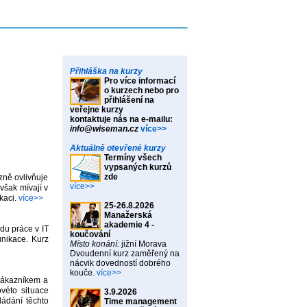
Přihláška na kurzy
Pro více informací
o kurzech nebo pro
přihlášení na
veřejne kurzy
kontaktuje nás na e-mailu:
info@wiseman.cz
více>>
Aktuálně otevřené kurzy
Termíny všech
vypsaných kurzů
zde
zně ovlivňuje
více>>
však mívají v
kaci.
více>>
25-26.8.2026
Manažerská
akademie 4 -
du práce v IT
koučování
unikace. Kurz
Místo konání:
jižní Morava
Dvoudenní kurz zaměřený na
nácvik dovedností dobrého
kouče.
více>>
i zákazníkem a
ovéto situace
3.9.2026
ládání těchto
Time management