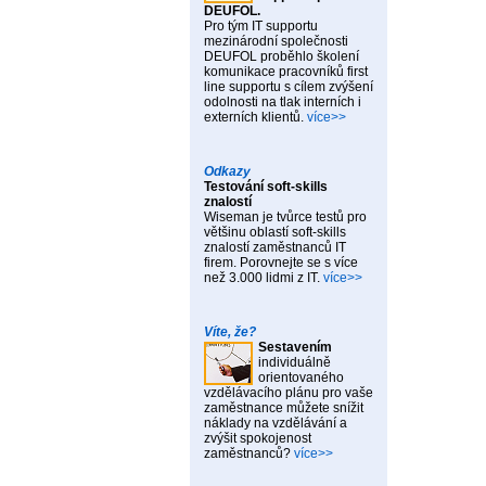
DEUFOL.
Pro tým IT supportu
mezinárodní společnosti
DEUFOL proběhlo školení
komunikace pracovníků first
line supportu s cílem zvýšení
odolnosti na tlak interních i
externích klientů.
více>>
Odkazy
Testování soft-skills
znalostí
Wiseman je tvůrce testů pro
většinu oblastí soft-skills
znalostí zaměstnanců IT
firem. Porovnejte se s více
než 3.000 lidmi z IT.
více>>
Víte, že?
Sestavením
individuálně
orientovaného
vzdělávacího plánu pro vaše
zaměstnance můžete snížit
náklady na vzdělávání a
zvýšit spokojenost
zaměstnanců?
více>>