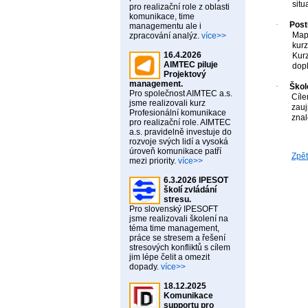
situ
pro realizační role z oblasti
komunikace, time
·
Post
managementu ale i
Mapo
zpracování analýz.
více>>
kurz
16.4.2026
Kurz
AIMTEC piluje
dopl
Projektový
management.
·
Škole
Pro společnost AIMTEC a.s.
Cíle
jsme realizovali kurz
zauj
Profesionální komunikace
znal
pro realizační role. AIMTEC
a.s. pravidelně investuje do
rozvoje svých lidí a vysoká
úroveň komunikace patří
Zpě
mezi priority.
více>>
6.3.2026 IPESOT
školí zvládání
stresu.
Pro slovenský IPESOFT
jsme realizovali školení na
téma time management,
práce se stresem a řešení
stresových konfliktů s cílem
jim lépe čelit a omezit
dopady.
více>>
18.12.2025
Komunikace
supportu pro