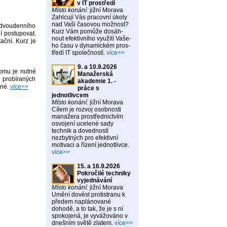
v IT prostředí
Místo konání:
jižní Morava
Zahlcují Vás pracovní úkoly
nad Vaši časovou možnost?
m dvoudenního
Kurz Vám pomůže dosáh-
í postupovat.
nout efektivního využití Vaše-
ační. Kurz je
ho času v dynamickém pros-
tředí IT společností.
více>>
9. a 10.9.2026
omu je nutné
Manažerská
 probíraných
akademie 1. -
tné.
více>>
práce s
jednotlivcem
Místo konání:
jižní Morava
Cílem je rozvoj osobnosti
manažera prostřednictvím
osvojení ucelené sady
technik a dovedností
nezbytných pro efektivní
motivaci a řízení jednotlivce.
více>>
15. a 16.9.2026
Pokročilé techniky
vyjednávání
Místo konání:
jižní Morava
Umění dovést protistranu k
předem naplánované
dohodě, a to tak, že je s ní
spokojená, je vyvážováno v
dnešním světě zlatem.
více>>