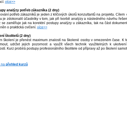
ací.
více>>
upy analýzy potřeb zákazníka (2 dny)
vání potřeb zákazníků je jeden z klíčových úkolů konzultantů na projektu. Cíle
u je zdokonalit účastníky v tom, jak při tvorbě analýzy a následného návrhu řešen
 se zaměřuje jak na korektní postupy analýzy u zákazníka, tak na část dokument
něn o praktická cvičení.
více>>
ní školitelů (2 dny)
m školení je přenést maximum znalostí na školené osoby v omezeném čase. K t
mout, udržet jejich pozornost a využít všech technik využitelných k ukotvení
ostí. Kurz probírá postupy profesionálního školitele od přípravy až po školení samo
t na
přehled kurzů