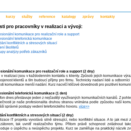
kurzy
služby
reference
katalogy
zprávy
kontakty
i pro pracovníky v realizaci a vývoji:
esionální komunikace pro realizační role a support
esionální telefonická komunikace
dání konfliktních a stresových situací
ení školitelů
upy analýzy potřeb zákazníků
sionální komunikace pro realizační role a support (2 dny)
 v realizaci jsou v každodenním kontaktu s klienty. Způsob jejich komunikace výra
ojenost klientů a tím budoucí příjmy pro firmu. Technicky nadaní lidé a odborníci 
sti komunikace menší nadání. Kurz nacvičí klíčové dovednosti pro pozitivní komuni
esionální telefonická komunikace (1 den)
fon dnes přestavuje jeden z nejčastěji využívaných komunikačních kanálů. Z pohle
ečnosti je naše profesionalita druhou stranou vnímána podle způsobu naší kom
áší správné postupy vedení telefonického hovoru.
více>>
dání konfliktních a stresových situací (2 dny)
izace IT projektu vyvolává silně stresující, nebo konfliktní situace. A to jak mez
izátorem, tak uvnitř realizačního týmu. Přitom právě schopnost zvládnout tak
oduje o úspěchu a neúspěchu projektu. Kurz se zaměřuje na praktický nácvik zv