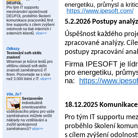
DEUFOL.
energetiku, průmysl a kriti
Pro tým IT supportu
https://www.ipesoft.com/
mezinárodní společnosti
DEUFOL proběhlo školení
komunikace pracovníků first
5.2.2026 Postupy analýz
line supportu s cílem zvýšení
odolnosti na tlak interních i
Úspěšnost každého projek
externích klientů.
více>>
zpracované analýzy. Cíle
Odkazy
postupy zpracování anal
Testování soft-skills
znalostí
Wiseman je tvůrce testů pro
Firma IPESOFT je lídr 
většinu oblastí soft-skills
znalostí zaměstnanců IT
pro energetiku, průmys
firem. Porovnejte se s více
na:
https://www.ipeso
než 3.000 lidmi z IT.
více>>
Víte, že?
Sestavením
individuálně
18.12.2025 Komunikace
orientovaného
vzdělávacího plánu pro vaše
Pro tým IT supportu me
zaměstnance můžete snížit
náklady na vzdělávání a
zvýšit spokojenost
proběhlo školení komuni
zaměstnanců?
více>>
s cílem zvýšení odolnosti