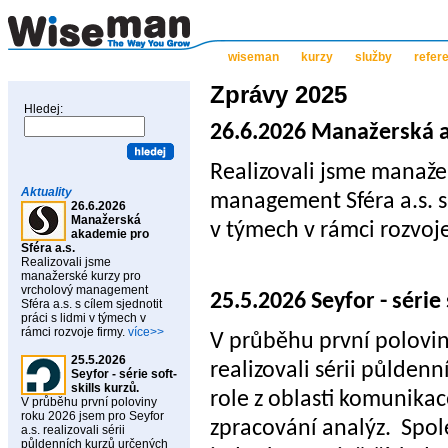
wiseman
kurzy
služby
refer
Zprávy 2025
Hledej:
26.6.2026 Manažerská a
Realizovali jsme manaže
Aktuality
management Sféra a.s. s 
26.6.2026
Manažerská
v týmech v rámci rozvoje
akademie pro
Sféra a.s.
Realizovali jsme
manažerské kurzy pro
vrcholový management
25.5.2026 Seyfor - série 
Sféra a.s. s cílem sjednotit
práci s lidmi v týmech v
rámci rozvoje firmy.
více>>
V průběhu první polovin
25.5.2026
realizovali sérii půlden
Seyfor - série soft-
skills kurzů.
role z oblasti komunika
V průběhu první poloviny
roku 2026 jsem pro Seyfor
zpracování analýz.
Spol
a.s. realizovali sérii
půldenních kurzů určených