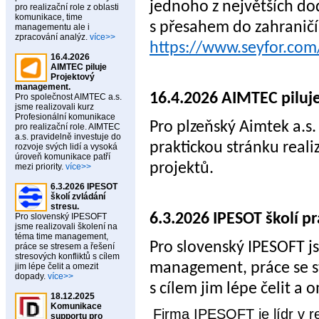
jednoho z největších dod
pro realizační role z oblasti
komunikace, time
s přesahem do zahraničí.
managementu ale i
zpracování analýz.
více>>
https://www.seyfor.com
16.4.2026
AIMTEC piluje
Projektový
management.
16.4.2026 AIMTEC pilu
Pro společnost AIMTEC a.s.
jsme realizovali kurz
Profesionální komunikace
Pro plzeňský Aimtek a.s.
pro realizační role. AIMTEC
a.s. pravidelně investuje do
praktickou stránku reali
rozvoje svých lidí a vysoká
úroveň komunikace patří
projektů.
mezi priority.
více>>
6.3.2026 IPESOT
školí zvládání
stresu.
6.3.2026 IPESOT školí pr
Pro slovenský IPESOFT
jsme realizovali školení na
téma time management,
Pro slovenský IPESOFT js
práce se stresem a řešení
stresových konfliktů s cílem
management, práce se st
jim lépe čelit a omezit
dopady.
více>>
s cílem jim lépe čelit a
18.12.2025
Komunikace
Firma IPESOFT je lídr v re
supportu pro