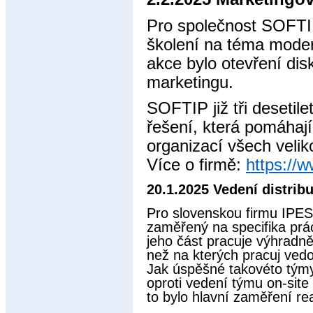
Pro společnost SOFTIP
školení na téma moder
akce bylo otevření dis
marketingu.
SOFTIP již tři desetile
řešení, která pomáhají 
organizací všech velik
Více o firmě:
https://w
20.1.2025 Vedení distri
Pro slovenskou firmu IPES
zaměřený na specifika pr
jeho část pracuje výhradně
než na kterých pracuj vedo
Jak úspěšné takovéto týmy 
oproti vedení týmu on-sit
to bylo hlavní zaměření r