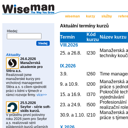
wiseman
kurzy
služby
refer
Aktuální termíny kurzů
Hledej:
Kód
Termín
Název kurzu
kurzu
VIII.2026
Manažerská a
25. a 26.8.
I230
Aktuality
techniky kouč
26.6.2026
Manažerská
IX.2026
akademie pro
Sféra a.s.
3.9.
I260
Time managem
Realizovali jsme
manažerské kurzy pro
Manažerská a
vrcholový management
9. a 10.9.
I200
práce s jedno
Sféra a.s. s cílem sjednotit
práci s lidmi v týmech v
Pokročilé tec
15. a 16.9.
I370
rámci rozvoje firmy.
více>>
vyjednávání
Profesionální
25.5.2026
23. a 24.9.
I500
Seyfor - série soft-
realizační role
skills kurzů.
Manažerská a
30.9. a 1.10.
I210
V průběhu první poloviny
práce s týme
roku 2026 jsem pro Seyfor
a.s. realizovali sérii
půldenních kurzů určených
X.2026