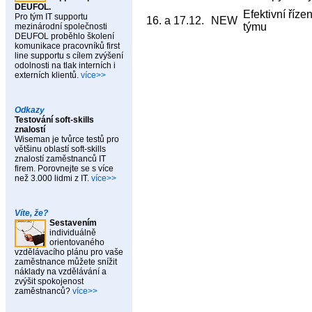
DEUFOL.
Efektivní říze
Pro tým IT supportu
16. a 17.12.
NEW
týmu
mezinárodní společnosti
DEUFOL proběhlo školení
komunikace pracovníků first
line supportu s cílem zvýšení
odolnosti na tlak interních i
externích klientů.
více>>
Odkazy
Testování soft-skills
znalostí
Wiseman je tvůrce testů pro
většinu oblastí soft-skills
znalostí zaměstnanců IT
firem. Porovnejte se s více
než 3.000 lidmi z IT.
více>>
Víte, že?
Sestavením
individuálně
orientovaného
vzdělávacího plánu pro vaše
zaměstnance můžete snížit
náklady na vzdělávání a
zvýšit spokojenost
zaměstnanců?
více>>