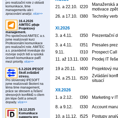
pro realizační role z oblasti
Manažerská a
komunikace, time
21. a 22.10.
I220
motivace zpě
managementu ale i
zpracování analýz.
více>>
26. a 17.10.
I380
Techniky verb
16.4.2026
AIMTEC piluje
XI.2026
Projektový
management.
3. a 4.11.
I350
Prezentační d
Pro společnost AIMTEC a.s.
jsme realizovali kurz
Profesionální komunikace
3. a 4.11.
I351
Presales prez
pro realizační role. AIMTEC
a.s. pravidelně investuje do
9.11.
I310
Prospect Call
rozvoje svých lidí a vysoká
úroveň komunikace patří
11. až 13.11.
I300
Prodej IT řeše
mezi priority.
více>>
19 a 20.11.
I400
Projektový ma
6.3.2026 IPESOT
školí zvládání
Zvládání konfl
stresu.
24. a 25.11.
I520
Pro slovenský IPESOFT
situací
jsme realizovali školení na
téma time management,
XII.2026
práce se stresem a řešení
stresových konfliktů s cílem
1. a 2.12.
I390
Marketing v I
jim lépe čelit a omezit
dopady.
více>>
8. a 9.12.
I330
Account man
18.12.2025
Komunikace
10. a 11.12.
I525
Postupy analý
supportu pro