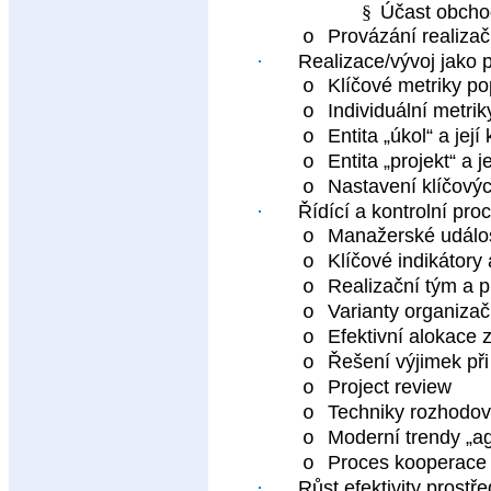
§
Účast obchod
Provázání realiza
o
·
Realizace/vývoj jako 
Klíčové metriky po
o
Individuální metrik
o
Entita „úkol“ a její
o
Entita „projekt“ a j
o
Nastavení klíčovýc
o
·
Řídící a kontrolní pro
Manažerské událost
o
Klíčové indikátory
o
Realizační tým a p
o
Varianty organizač
o
Efektivní alokace 
o
Řešení výjimek při
o
Project review
o
Techniky rozhodová
o
Moderní trendy „ag
o
Proces kooperace 
o
·
Růst efektivity prostře