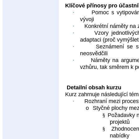
Klíčové přínosy pro účastn
·
Pomoc s vytipován
vývoji
·
Konkrétní náměty na z
·
Vzory jednotlivýc
adaptaci (proč vymýšlet
·
Seznámení se s r
neosvědčili
·
Náměty na argumen
vzhůru, tak směrem k 
Detailní obsah kurzu
Kurz zahrnuje následující tém
·
Rozhraní mezi procesy
Styčné plochy mez
o
§
Požadavky na
projektů
§
Zhodnocen
nabídky