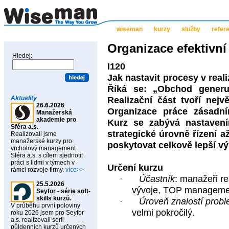
wiseman
kurzy
služby
refer
Organizace efektivní 
Hledej:
I120
Jak nastavit procesy v reali
Říká se: „Obchod generuj
Aktuality
Realizační část tvoří nejv
26.6.2026
Organizace práce zásadn
Manažerská
akademie pro
Kurz se zabývá nastavením
Sféra a.s.
strategické úrovně řízení a
Realizovali jsme
manažerské kurzy pro
poskytovat celkově lepší vý
vrcholový management
Sféra a.s. s cílem sjednotit
práci s lidmi v týmech v
Určení kurzu
rámci rozvoje firmy.
více>>
·
Účastník
: manažeři r
25.5.2026
vývoje, TOP manageme
Seyfor - série soft-
skills kurzů.
·
Úroveň znalostí probl
V průběhu první poloviny
velmi pokročilý.
roku 2026 jsem pro Seyfor
a.s. realizovali sérii
půldenních kurzů určených