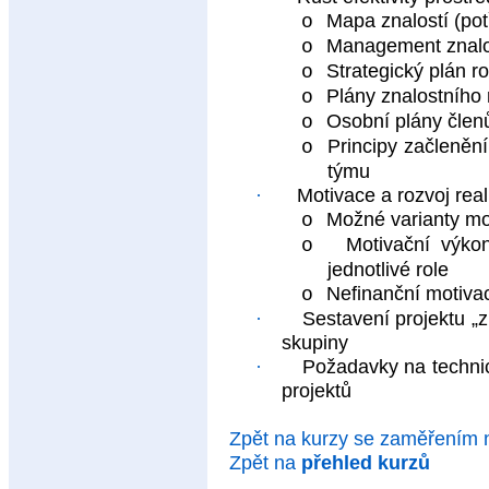
Mapa znalostí (potř
o
Management znalos
o
Strategický plán ro
o
Plány znalostního 
o
Osobní plány člen
o
Principy začleněn
o
týmu
·
Motivace a rozvoj rea
Možné varianty mo
o
Motivační výko
o
jednotlivé role
Nefinanční motiva
o
·
Sestavení projektu „z
skupiny
·
Požadavky na techni
projektů
Zpět na kurzy se zaměřením
Zpět na
přehled kurzů