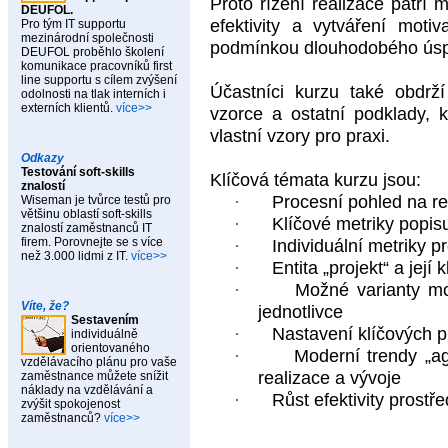
Proto řízení realizace patří 
DEUFOL.
efektivity a vytváření moti
Pro tým IT supportu
mezinárodní společnosti
podmínkou dlouhodobého úspě
DEUFOL proběhlo školení
komunikace pracovníků first
line supportu s cílem zvýšení
Účastníci kurzu také obdrž
odolnosti na tlak interních i
externích klientů.
více>>
vzorce a ostatní podklady, k
vlastní vzory pro praxi.
Odkazy
Testování soft-skills
Klíčová témata kurzu jsou:
znalostí
·
Procesní pohled na rea
Wiseman je tvůrce testů pro
většinu oblastí soft-skills
·
Klíčové metriky popisu
znalostí zaměstnanců IT
firem. Porovnejte se s více
·
Individuální metriky p
než 3.000 lidmi z IT.
více>>
·
Entita „projekt“ a její 
·
Možné varianty m
Víte, že?
jednotlivce
Sestavením
·
Nastavení klíčových pr
individuálně
orientovaného
·
Moderní trendy „ag
vzdělávacího plánu pro vaše
realizace a vývoje
zaměstnance můžete snížit
náklady na vzdělávání a
·
Růst efektivity prostře
zvýšit spokojenost
zaměstnanců?
více>>