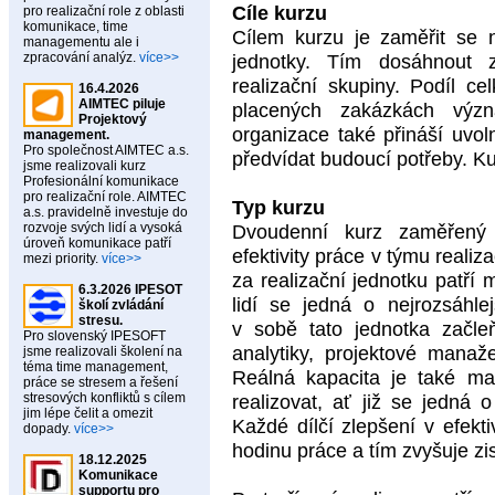
Cíle kurzu
pro realizační role z oblasti
komunikace, time
Cílem kurzu je zaměřit se n
managementu ale i
zpracování analýz.
více>>
jednotky. Tím dosáhnout z
realizační skupiny. Podíl ce
16.4.2026
AIMTEC piluje
placených zakázkách význa
Projektový
organizace také přináší uvo
management.
Pro společnost AIMTEC a.s.
předvídat budoucí potřeby. K
jsme realizovali kurz
Profesionální komunikace
pro realizační role. AIMTEC
Typ kurzu
a.s. pravidelně investuje do
rozvoje svých lidí a vysoká
Dvoudenní kurz zaměřený
úroveň komunikace patří
efektivity práce v týmu reali
mezi priority.
více>>
za realizační jednotku patří 
6.3.2026 IPESOT
lidí se jedná o nejrozsáhle
školí zvládání
stresu.
v sobě tato jednotka začleň
Pro slovenský IPESOFT
analytiky, projektové manaž
jsme realizovali školení na
téma time management,
Reálná kapacita je také max
práce se stresem a řešení
stresových konfliktů s cílem
realizovat, ať již se jedná o
jim lépe čelit a omezit
Každé dílčí zlepšení v efekt
dopady.
více>>
hodinu práce a tím zvyšuje zis
18.12.2025
Komunikace
supportu pro