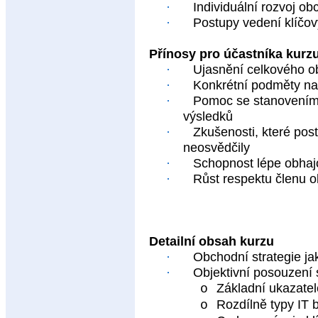
·
Individuální rozvoj o
·
Postupy vedení klíčo
Přínosy pro účastníka kurz
·
Ujasnění celkového ob
·
Konkrétní podměty na
·
Pomoc se stanovením 
výsledků
·
Zkušenosti, které pos
neosvědčily
·
Schopnost lépe obhajo
·
Růst respektu členu 
Detailní obsah kurzu
·
Obchodní strategie ja
·
Objektivní posouzení 
Základní ukazatel
o
Rozdílně typy IT b
o