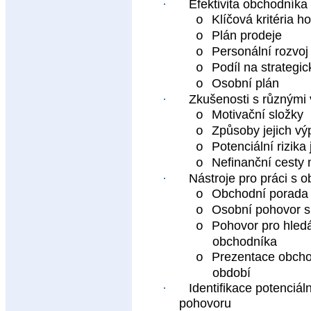
·
Efektivita obchodníka
Klíčová kritéria 
o
Plán prodeje
o
Personální rozvo
o
Podíl na strategi
o
Osobní plán
o
·
Zkušenosti s různými
Motivační složky
o
Způsoby jejich vý
o
Potenciální rizika
o
Nefinanční cesty
o
·
Nástroje pro práci s
Obchodní porada
o
Osobní pohovor s
o
Pohovor pro hledá
o
obchodníka
Prezentace obchod
o
období
·
Identifikace potenciá
pohovoru