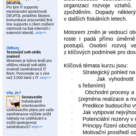
DEUFOL.
organizaci rozvoje vztahů
Pro tým IT supportu
zpožděním. Dopady některý
mezinárodní společnosti
DEUFOL proběhlo školení
v dalších fiskálních letech.
komunikace pracovníků first
line supportu s cílem zvýšení
odolnosti na tlak interních i
Motorem změn je vedoucí ob
externích klientů.
více>>
roste i padá přímo úměrně
postupů. Osobní rozvoj v
Odkazy
z klíčových podmínek pro dosa
Testování soft-skills
znalostí
Wiseman je tvůrce testů pro
Klíčová témata kurzu jsou:
většinu oblastí soft-skills
znalostí zaměstnanců IT
·
Strategický pohled n
firem. Porovnejte se s více
než 3.000 lidmi z IT.
více>>
·
Jak vyhodnoti
s řešeními)
·
Obchodní procesy a j
Víte, že?
Sestavením
(zejména realizace a ma
individuálně
·
Predikce budoucího v
orientovaného
vzdělávacího plánu pro vaše
·
Jak vytipovat nejvýho
zaměstnance můžete snížit
·
Potenciální rezervy v
náklady na vzdělávání a
zvýšit spokojenost
·
Principy řízení obcho
zaměstnanců?
více>>
·
Motivační prostředí 