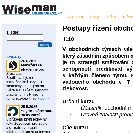
wiseman
kurzy
služby
refer
Postupy řízení obc
Hledej:
I110
V obchodních týmech všech
který zásadním způsobem ovl
Aktuality
26.6.2026
je to strategií směřování
Manažerská
schopností predikovat vý
akademie pro
Sféra a.s.
s každým členem týmu. K
Realizovali jsme
vedoucího obchodu v IT f
manažerské kurzy pro
vrcholový management
ziskovost.
Sféra a.s. s cílem sjednotit
práci s lidmi v týmech v
rámci rozvoje firmy.
více>>
Určení kurzu
25.5.2026
·
Účastník
: obchodní 
Seyfor - série soft-
·
Úroveň znalostí probl
skills kurzů.
V průběhu první poloviny
roku 2026 jsem pro Seyfor
Cíle kurzu
a.s. realizovali sérii
půldenních kurzů určených