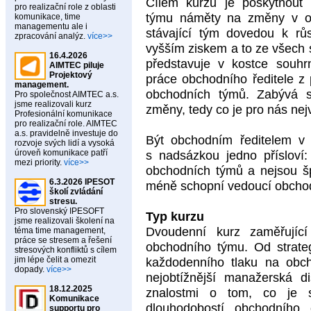
Cílem kurzu je poskytnout
pro realizační role z oblasti
týmu náměty na změny v org
komunikace, time
managementu ale i
stávající tým dovedou k rů
zpracování analýz.
více>>
vyšším ziskem a to ze všech 
16.4.2026
představuje v kostce souhr
AIMTEC piluje
Projektový
práce obchodního ředitele z
management.
obchodních týmů. Zabývá se
Pro společnost AIMTEC a.s.
jsme realizovali kurz
změny, tedy co je pro nás nej
Profesionální komunikace
pro realizační role. AIMTEC
a.s. pravidelně investuje do
Být obchodním ředitelem v I
rozvoje svých lidí a vysoká
úroveň komunikace patří
s nadsázkou jedno přísloví:
mezi priority.
více>>
obchodních týmů a nejsou šp
6.3.2026 IPESOT
méně schopní vedoucí obchod
školí zvládání
stresu.
Pro slovenský IPESOFT
Typ kurzu
jsme realizovali školení na
Dvoudenní kurz zaměřující
téma time management,
práce se stresem a řešení
obchodního týmu. Od strateg
stresových konfliktů s cílem
jim lépe čelit a omezit
každodenního tlaku na obch
dopady.
více>>
nejobtížnější manažerská di
18.12.2025
znalostmi o tom, co je 
Komunikace
dlouhodobostí obchodního 
supportu pro