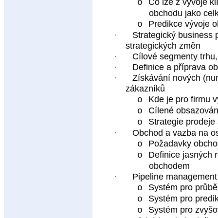
Co lze z vývoje kl
o
obchodu jako cel
Predikce vývoje 
o
·
Strategický business 
strategických změn
·
Cílové segmenty trhu, 
·
Definice a příprava o
·
Získávání nových (nunt
zákazníků
Kde je pro firmu 
o
Cílené obsazován
o
Strategie prodeje
o
·
Obchod a vazba na ost
Požadavky obchod
o
Definice jasných 
o
obchodem
·
Pipeline management
Systém pro průbě
o
Systém pro predik
o
Systém pro zvyšo
o