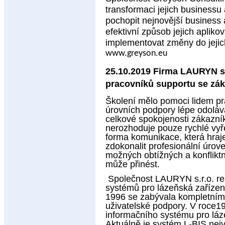
transformaci jejich business
pochopit nejnovější business 
efektivní způsob jejich apliko
implementovat změny do jejic
www.greyson.eu
25.10.2019 Firma LAURYN s.
pracovníků supportu se zá
Školení mělo pomoci lidem pr
úrovních podpory lépe odoláv
celkové spokojenosti zákazní
nerozhoduje pouze rychlé vyř
forma komunikace, která hraje
zdokonalit profesionální úro
možných obtížných a konflikt
může přinést.
Společnost LAURYN s.r.o. rea
systémů pro lázeňská zařízení
1996 se zabývala kompletními
uživatelské podpory. V roce1
informačního systému pro láze
Aktuálně je systém L-BIS nej