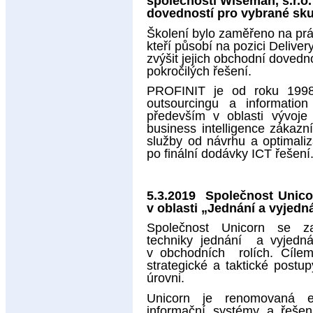
společností Wiseman, s.r.o.
dovedností pro vybrané sk
Školení bylo zaměřeno na prá
kteří působí na pozici Delive
zvýšit jejich obchodní dovedno
pokročilých řešení.
PROFINIT je od roku 1998
outsourcingu a informati
především v oblasti vývoje
business intelligence zákaz
služby od návrhu a optimaliz
po finální dodávky ICT řešení
5.3.2019 Společnost Unico
v oblasti „Jednání a vyjedn
Společnost Unicorn se za
techniky jednání a vyjedn
v obchodních rolích. Cílem 
strategické a taktické postu
úrovni.
Unicorn je renomovaná evr
informační systémy a řešen