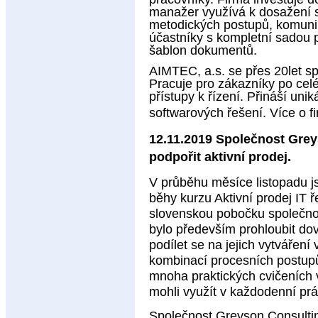
manažer využívá k dosažení s
metodických postupů, komunik
účastníky s kompletní sadou 
šablon dokumentů.
AIMTEC, a.s. se přes 20let spec
Pracuje pro zákazníky po celé
přístupy k řízení. Přináší uni
softwarových řešení. Více o f
12.11.2019 Společnost Greys
podpořit aktivní prodej.
V průběhu měsíce listopadu js
běhy kurzu Aktivní prodej IT ř
slovenskou pobočku společnos
bylo především prohloubit do
podílet se na jejich vytvářen
kombinací procesních postupů 
mnoha praktických cvičeních v
mohli využít v každodenní prá
Společnost Greyson Consulting