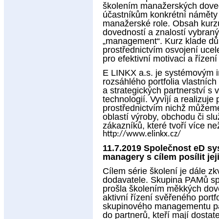
školením manažerských dovedn
účastníkům konkrétní náměty 
manažerské role. Obsah kurzu
dovedností a znalostí vybranýc
„management“. Kurz klade dů
prostřednictvím osvojení uce
pro efektivní motivaci a řízení
E LINKX a.s. je systémovým i
rozsáhlého portfolia vlastních 
a strategických partnerství s
technologií. Vyvíjí a realizuj
prostřednictvím nichž můžeme
oblastí výroby, obchodu či slu
zákazníků, které tvoří více ne
http://www.elinkx.cz/
11.7.2019 Společnost eD sys
managery s cílem posílit jeji
Cílem série školení je dále zkv
dodavatele. Skupina PAMů spo
prošla školením měkkých dov
aktivní řízení svěřeného portf
skupinového managementu par
do partnerů, kteří mají dosta