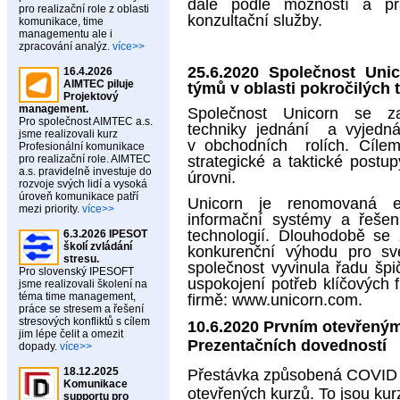
dále podle možností a př
pro realizační role z oblasti
konzultační služby.
komunikace, time
managementu ale i
zpracování analýz.
více>>
25.6.2020 Společnost Unic
16.4.2026
AIMTEC piluje
týmů v oblasti pokročilých 
Projektový
management.
Společnost Unicorn se za
Pro společnost AIMTEC a.s.
techniky jednání a vyjedn
jsme realizovali kurz
v obchodních rolích. Cílem 
Profesionální komunikace
pro realizační role. AIMTEC
strategické a taktické postu
a.s. pravidelně investuje do
úrovni.
rozvoje svých lidí a vysoká
úroveň komunikace patří
Unicorn je renomovaná evr
mezi priority.
více>>
informační systémy a řešen
technologií. Dlouhodobě se
6.3.2026 IPESOT
školí zvládání
konkurenční výhodu pro sv
stresu.
společnost vyvinula řadu špi
Pro slovenský IPESOFT
uspokojení potřeb klíčových
jsme realizovali školení na
téma time management,
firmě:
www.unicorn.com
.
práce se stresem a řešení
stresových konfliktů s cílem
10.6.2020 Prvním otevřený
jim lépe čelit a omezit
Prezentačních dovedností
dopady.
více>>
18.12.2025
Přestávka způsobená COVID o
Komunikace
otevřených kurzů. To jsou kurz
supportu pro