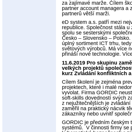
za zajímavé marže. Cílem škole
partner account managera a zí
partnerů větší marži.
eD system a.s. patří mezi nejv
republice. Společnost stála u 
spolu se sesterskými společn
Česko – Slovensko – Polsko. 
úplný sortiment ICT trhu, te
světových výrobců. Má více n
přináší nové technologie. Víc
11.6.2019 Pro skupinu zaměs
velkých projektů společnost
kurz Zvládání konfliktních a
Cílem školení je zejména prev
projektech, které i malé ned
vyvolat. Firma GORDIC neust
soft-skills dovedností svých
z nejužitečnějších je zvládání
zaměřil na praktický nácvik těc
zákazníky nebo uvnitř společn
GORDIC je předním českým t
systémů. V činnosti firmy se 