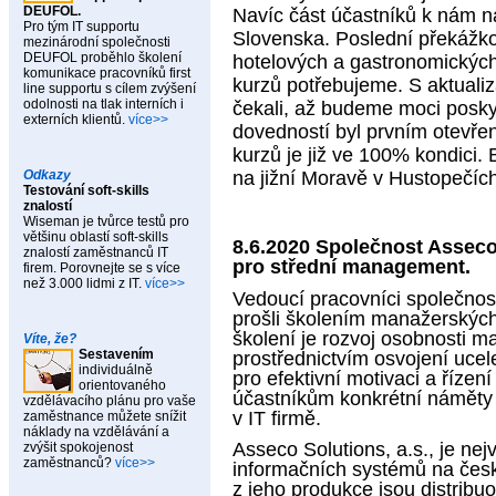
DEUFOL.
Navíc část účastníků k nám na
Pro tým IT supportu
Slovenska. Poslední překážkou
mezinárodní společnosti
DEUFOL proběhlo školení
hotelových a gastronomických 
komunikace pracovníků first
kurzů potřebujeme. S aktualiz
line supportu s cílem zvýšení
odolnosti na tlak interních i
čekali, až budeme moci posky
externích klientů.
více>>
dovedností byl prvním otevře
kurzů je již ve 100% kondici.
na jižní Moravě v Hustopečíc
Odkazy
Testování soft-skills
znalostí
Wiseman je tvůrce testů pro
většinu oblastí soft-skills
8.6.2020 Společnost Asseco S
znalostí zaměstnanců IT
pro střední management.
firem. Porovnejte se s více
než 3.000 lidmi z IT.
více>>
Vedoucí pracovníci společnost
prošli školením manažerských
školení je rozvoj osobnosti 
Víte, že?
Sestavením
prostřednictvím osvojení uce
individuálně
pro efektivní motivaci a řízení
orientovaného
účastníkům konkrétní náměty 
vzdělávacího plánu pro vaše
v IT firmě.
zaměstnance můžete snížit
náklady na vzdělávání a
Asseco Solutions, a.s., je n
zvýšit spokojenost
zaměstnanců?
více>>
informačních systémů na čes
z jeho produkce jsou distribuo