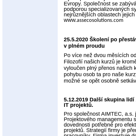
Evropy. Společnost se zabývá
podporou specializovaných sy
nejrůznějších oblastech jejich
www.
assecosolutions.com
25.5.2020 Školení po přes
v plném proudu
Po více než dvou měsících odk
Filozofií našich kurzů je kro
vyloučen plný přenos našich k
pohybu osob ta pro naše kurz
možné se opět osobně setkáv
5.12.2019 Další skupina lidí
IT projektů.
Pro společnost AIMTEC, a.s. j
Projektového managementu s 
dovednosti potřebné pro efekti
projektů. Strategií firmy je p
pracovníky. Firma investuje do