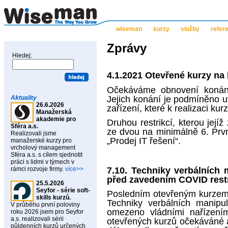
wiseman
kurzy
služby
refer
Zprávy
Hledej:
4.1.2021 Otevřené kurzy na
Očekáváme obnovení konání
Jejich konání je podmíněno uv
Aktuality
26.6.2026
zařízení, které k realizaci ku
Manažerská
akademie pro
Druhou restrikcí, kterou jej
Sféra a.s.
ze dvou na minimálně 6. Prv
Realizovali jsme
„Prodej IT řešení“.
manažerské kurzy pro
vrcholový management
Sféra a.s. s cílem sjednotit
práci s lidmi v týmech v
7.10. Techniky verbálních
rámci rozvoje firmy.
více>>
před zavedením COVID restr
25.5.2026
Seyfor - série soft-
Posledním otevřeným kurzem 
skills kurzů.
Techniky verbálních manipu
V průběhu první poloviny
omezeno vládními nařízením
roku 2026 jsem pro Seyfor
a.s. realizovali sérii
otevřených kurzů očekáváné a
půldenních kurzů určených