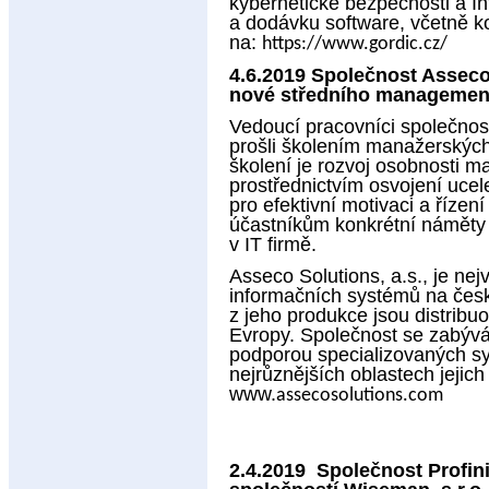
kybernetické bezpečnosti a In
a dodávku software, včetně k
na:
https://www.gordic.cz/
4.6.2019 Společnost Asseco 
nové středního managemen
Vedoucí pracovníci společnost
prošli školením manažerských
školení je rozvoj osobnosti 
prostřednictvím osvojení uce
pro efektivní motivaci a řízení
účastníkům konkrétní náměty 
v IT firmě.
Asseco Solutions, a.s., je n
informačních systémů na čes
z jeho produkce jsou distribuo
Evropy. Společnost se zabývá
podporou specializovaných sy
nejrůznějších oblastech jejich
www.
assecosolutions.com
2.4.2019 Společnost Profinit