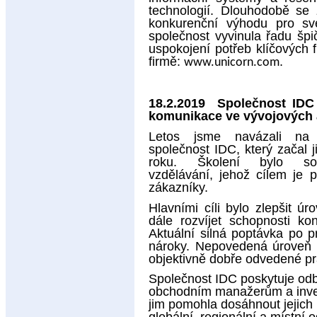
technologií. Dlouhodobě se
konkurenční výhodu pro sv
společnost vyvinula řadu špi
uspokojení potřeb klíčových
firmě:
.
www.unicorn.com
18.2.2019 Společnost IDC š
komunikace ve vývojových a
Letos jsme navázali na 
společnost IDC, který začal 
roku. Školení bylo souč
vzdělávání, jehož cílem je p
zákazníky.
Hlavními cíli bylo zlepšit ú
dále rozvíjet schopnosti ko
Aktuální silná poptávka po p
nároky. Nepovedená úroveň 
objektivně dobře odvedené pr
Společnost IDC poskytuje odbo
obchodním manažerům a invest
jim pomohla dosáhnout jejich 