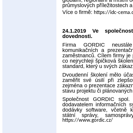
globální, regionální a místní 
průmyslových příležitostech a
Více o firmě:
https://idc-cema
24.1.2019 Ve společnos
dovednosti.
Firma GORDIC neustále 
komunikačních a prezentačn
zaměstnanců. Cílem firmy je
co nejrychleji špičková školen
standard, který u svých zákaz
Dvoudenní školení mělo účas
zaměřit své úsilí při zlepš
zejména o prezentace zákazní
stavu projektu či plánovanýc
Společnost GORDIC spol.
dodavatelem informačních sy
dodávky software, včetně k
státní správy, samospr
https://www.gordic.cz/