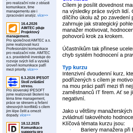
pro realizační role z oblasti
Cílem je posílit dovednost m
komunikace, time
na výsledky práce svých lidí
managementu ale i
zpracování analýz.
více>>
dílčího úkolu až po zavedení
zahrnuje jak strategický pohl
16.4.2026
AIMTEC piluje
manažer motivovat, hodnocení
Projektový
pohovorů krok za krokem.
management.
Pro společnost AIMTEC a.s.
jsme realizovali kurz
Účastníkům tak přinese ucele
Profesionální komunikace
pro realizační role. AIMTEC
chyb systém hodnocení a prav
a.s. pravidelně investuje do
rozvoje svých lidí a vysoká
úroveň komunikace patří
Typ kurzu
mezi priority.
více>>
Intenzivní dvoudenní kurz, k
6.3.2026 IPESOT
podřízených s cílem je motivo
školí zvládání
na mou práci patří mezi tři nej
stresu.
Pro slovenský IPESOFT
zaměstnanců IT firem. Ať se j
jsme realizovali školení na
negativní.
téma time management,
práce se stresem a řešení
stresových konfliktů s cílem
Jako u většiny manažerských 
jim lépe čelit a omezit
dopady.
více>>
zvládnutí takovéhoto hodnoce
Klíčová témata kurzu jsou:
18.12.2025
Komunikace
·
Bariery manažera při
supportu pro