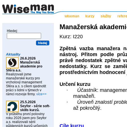
wiseman
kurzy
služby
refer
Manažerská akademi
Hledej:
Kurz: I220
Zpětná vazba manažera na
nástroj. Přitom podle prů
Aktuality
26.6.2026
právě nedostatek zpětné va
Manažerská
nedostatky. Kurz se zamě
akademie pro
Sféra a.s.
prostřednictvím hodnocení 
Realizovali jsme
manažerské kurzy pro
vrcholový management
Určení kurzu
Sféra a.s. s cílem sjednotit
·
Účastník
: managemen
práci s lidmi v týmech v
rámci rozvoje firmy.
více>>
manažeři.
·
Úroveň znalostí probl
25.5.2026
Seyfor - série soft-
až pokročilý.
skills kurzů.
V průběhu první poloviny
roku 2026 jsem pro Seyfor
a.s. realizovali sérii
Cíle kurzu
půldenních kurzů určených