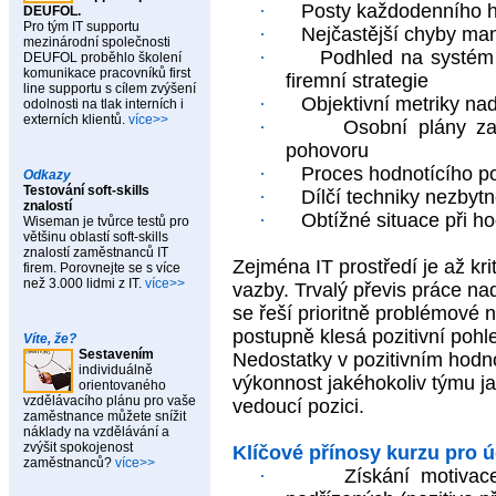
·
Posty každodenního h
DEUFOL.
Pro tým IT supportu
·
Nejčastější chyby ma
mezinárodní společnosti
·
Podhled na systém 
DEUFOL proběhlo školení
komunikace pracovníků first
firemní strategie
line supportu s cílem zvýšení
·
Objektivní metriky na
odolnosti na tlak interních i
externích klientů.
více>>
·
Osobní plány za
pohovoru
·
Proces hodnotícího p
Odkazy
Testování soft-skills
·
Dílčí techniky nezbyt
znalostí
·
Obtížné situace při h
Wiseman je tvůrce testů pro
většinu oblastí soft-skills
znalostí zaměstnanců IT
Zejména IT prostředí je až kr
firem. Porovnejte se s více
než 3.000 lidmi z IT.
více>>
vazby. Trvalý převis práce n
se řeší prioritně problémové 
postupně klesá pozitivní pohle
Víte, že?
Sestavením
Nedostatky v pozitivním hodn
individuálně
výkonnost jakéhokoliv týmu j
orientovaného
vzdělávacího plánu pro vaše
vedoucí pozici.
zaměstnance můžete snížit
náklady na vzdělávání a
zvýšit spokojenost
Klíčové přínosy kurzu pro 
zaměstnanců?
více>>
·
Získání motivac