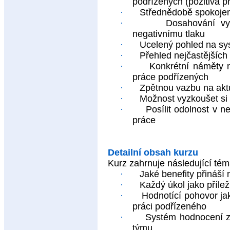
podřízených (pozitiva p
·
Střednědobě spokojeně
·
Dosahování vy
negativnímu tlaku
·
Ucelený pohled na sy
·
Přehled nejčastějších
·
Konkrétní náměty 
práce podřízených
·
Zpětnou vazbu na akt
·
Možnost vyzkoušet si
·
Posílit odolnost v n
práce
Detailní obsah kurzu
Kurz zahrnuje následující tém
·
Jaké benefity přináš
·
Každý úkol jako přílež
·
Hodnotící pohovor ja
práci podřízeného
·
Systém hodnocení z
týmu