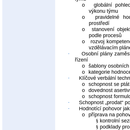
globální pohle
o
výkonu týmu
pravidelné ho
o
prostředí
stanovení objek
o
podle procesů
rozvoj kompetenc
o
vzdělávacím plá
·
Osobní plány zaměst
řízení
šablony osobních 
o
kategorie hodnoce
o
·
Klíčové verbální tech
schopnost se ptát
o
dovednost aserti
o
schopnost formulo
o
·
Schopnost „prodat“ p
·
Hodnotící pohovor ja
příprava na poho
o
§
kontrolní sez
§
podklady pro