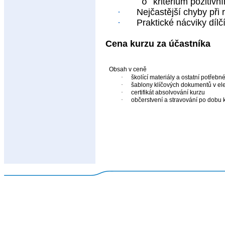
kritérium pozitiv
o
·
Nejčastější chyby při
·
Praktické nácviky díl
Cena kurzu za účastníka
Obsah v ceně
·
školící materiály a ostatní potřeb
·
šablony klíčových dokumentů v el
·
certifikát absolvování kurzu
·
občerstvení a stravování po dobu 