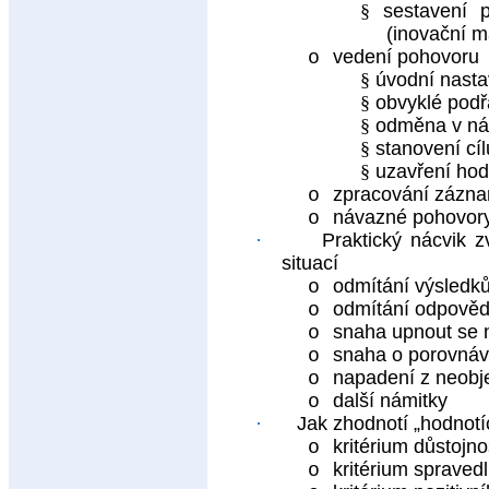
§
sestavení 
(inovační 
vedení pohovoru
o
§
úvodní nasta
§
obvyklé podř
§
odměna v náv
§
stanovení cí
§
uzavření ho
zpracování zázn
o
návazné pohovory 
o
·
Praktický nácvik z
situací
odmítání výsledk
o
odmítání odpověd
o
snaha upnout se 
o
snaha o porovnáv
o
napadení z neobje
o
další námitky
o
·
Jak zhodnotí „hodnotí
kritérium důstojno
o
kritérium spravedl
o