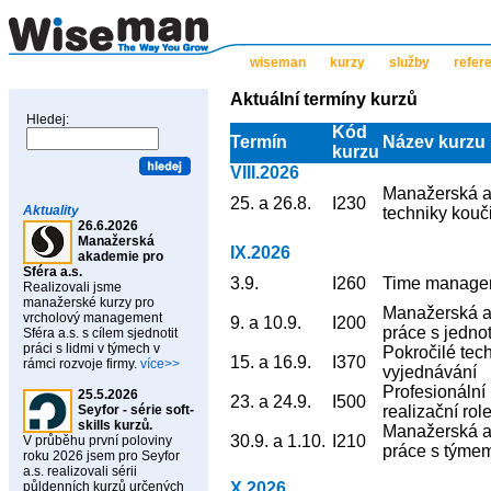
wiseman
kurzy
služby
refer
Aktuální termíny kurzů
Hledej:
Kód
Termín
Název kurzu
kurzu
VIII.2026
Manažerská a
25. a 26.8.
I230
Aktuality
techniky kouč
26.6.2026
Manažerská
IX.2026
akademie pro
Sféra a.s.
3.9.
I260
Time managem
Realizovali jsme
manažerské kurzy pro
Manažerská a
vrcholový management
9. a 10.9.
I200
práce s jedno
Sféra a.s. s cílem sjednotit
práci s lidmi v týmech v
Pokročilé tec
15. a 16.9.
I370
rámci rozvoje firmy.
více>>
vyjednávání
Profesionální
25.5.2026
23. a 24.9.
I500
Seyfor - série soft-
realizační role
skills kurzů.
Manažerská a
30.9. a 1.10.
I210
V průběhu první poloviny
práce s týme
roku 2026 jsem pro Seyfor
a.s. realizovali sérii
půldenních kurzů určených
X.2026