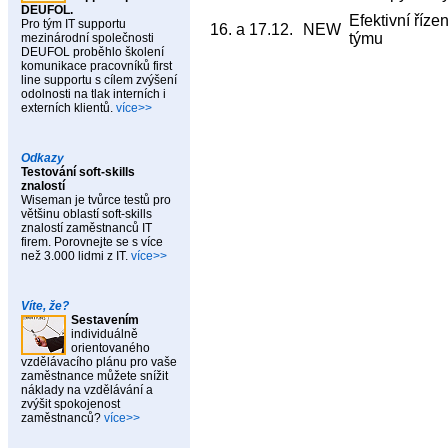
DEUFOL.
Efektivní říze
Pro tým IT supportu
16. a 17.12.
NEW
týmu
mezinárodní společnosti
DEUFOL proběhlo školení
komunikace pracovníků first
line supportu s cílem zvýšení
odolnosti na tlak interních i
externích klientů.
více>>
Odkazy
Testování soft-skills
znalostí
Wiseman je tvůrce testů pro
většinu oblastí soft-skills
znalostí zaměstnanců IT
firem. Porovnejte se s více
než 3.000 lidmi z IT.
více>>
Víte, že?
Sestavením
individuálně
orientovaného
vzdělávacího plánu pro vaše
zaměstnance můžete snížit
náklady na vzdělávání a
zvýšit spokojenost
zaměstnanců?
více>>