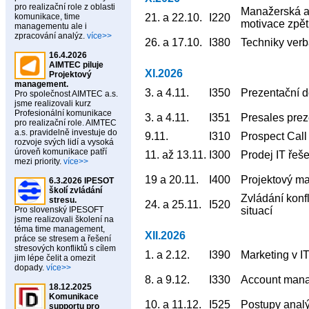
pro realizační role z oblasti
Manažerská a
komunikace, time
21. a 22.10.
I220
motivace zpě
managementu ale i
zpracování analýz.
více>>
26. a 17.10.
I380
Techniky verb
16.4.2026
AIMTEC piluje
XI.2026
Projektový
management.
3. a 4.11.
I350
Prezentační d
Pro společnost AIMTEC a.s.
jsme realizovali kurz
Profesionální komunikace
3. a 4.11.
I351
Presales prez
pro realizační role. AIMTEC
a.s. pravidelně investuje do
9.11.
I310
Prospect Call
rozvoje svých lidí a vysoká
úroveň komunikace patří
11. až 13.11.
I300
Prodej IT řeše
mezi priority.
více>>
19 a 20.11.
I400
Projektový ma
6.3.2026 IPESOT
školí zvládání
Zvládání konfl
stresu.
24. a 25.11.
I520
Pro slovenský IPESOFT
situací
jsme realizovali školení na
téma time management,
XII.2026
práce se stresem a řešení
stresových konfliktů s cílem
1. a 2.12.
I390
Marketing v I
jim lépe čelit a omezit
dopady.
více>>
8. a 9.12.
I330
Account man
18.12.2025
Komunikace
10. a 11.12.
I525
Postupy analý
supportu pro