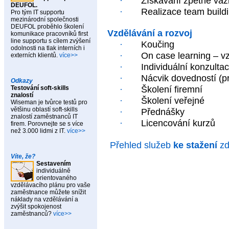
·
Získávání zpětné va
DEUFOL.
·
Realizace team build
Pro tým IT supportu
mezinárodní společnosti
DEUFOL proběhlo školení
Vzdělávání a rozvoj
komunikace pracovníků first
line supportu s cílem zvýšení
·
Koučing
odolnosti na tlak interních i
·
On case learning – v
externích klientů.
více>>
·
Individuální konzultac
·
Nácvik dovedností (pr
Odkazy
Testování soft-skills
·
Školení firemní
znalostí
·
Školení veřejné
Wiseman je tvůrce testů pro
většinu oblastí soft-skills
·
Přednášky
znalostí zaměstnanců IT
·
Licencování kurzů
firem. Porovnejte se s více
než 3.000 lidmi z IT.
více>>
Přehled služeb
ke stažení
zd
Víte, že?
Sestavením
individuálně
orientovaného
vzdělávacího plánu pro vaše
zaměstnance můžete snížit
náklady na vzdělávání a
zvýšit spokojenost
zaměstnanců?
více>>