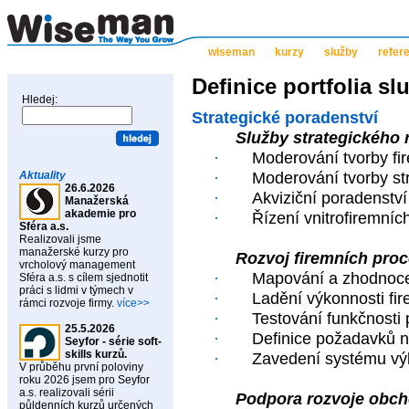
wiseman
kurzy
služby
refer
Definice portfolia sl
Hledej:
Strategické poradenství
Služby strategického 
·
Moderování tvorby fi
Aktuality
·
Moderování tvorby str
26.6.2026
·
Akviziční poradenství
Manažerská
akademie pro
·
Řízení vnitrofiremníc
Sféra a.s.
Realizovali jsme
manažerské kurzy pro
Rozvoj firemních pro
vrcholový management
·
Mapování a zhodnoce
Sféra a.s. s cílem sjednotit
práci s lidmi v týmech v
·
Ladění výkonnosti fi
rámci rozvoje firmy.
více>>
·
Testování funkčnosti 
25.5.2026
·
Definice požadavků n
Seyfor - série soft-
skills kurzů.
·
Zavedení systému v
V průběhu první poloviny
roku 2026 jsem pro Seyfor
a.s. realizovali sérii
Podpora rozvoje obc
půldenních kurzů určených