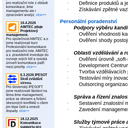
·
Definice produktů a j
pro realizační role z oblasti
komunikace, time
·
Získávání zpětné vaz
managementu ale i
zpracování analýz.
více>>
Personální poradenství
16.4.2026
AIMTEC piluje
Podpory výběru kandi
Projektový
·
Ověření vhodnosti ka
management.
Pro společnost AIMTEC a.s.
·
Ověření shody postojů
jsme realizovali kurz
Profesionální komunikace
pro realizační role. AIMTEC
Oblasti vzdělávání a 
a.s. pravidelně investuje do
·
Ověření úrovně „soft-s
rozvoje svých lidí a vysoká
úroveň komunikace patří
·
Development Centru
mezi priority.
více>>
·
Tvorba vzdělávacích 
6.3.2026 IPESOT
·
Testování míry inov
školí zvládání
stresu.
·
Outsorcing organizace
Pro slovenský IPESOFT
jsme realizovali školení na
téma time management,
Správa a řízení znalos
práce se stresem a řešení
·
Sestavení znalostní 
stresových konfliktů s cílem
jim lépe čelit a omezit
·
Zavedení management
dopady.
více>>
18.12.2025
Služby týmové práce 
Komunikace
supportu pro