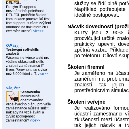
služby se řídí plně pot
DEUFOL.
Pro tým IT supportu
Například potřebujete 
mezinárodní společnosti
ideálně postupovat.
DEUFOL proběhlo školení
komunikace pracovníků first
line supportu s cílem zvýšení
Nácvik dovedností (proži
odolnosti na tlak interních i
externích klientů.
více>>
Kurzy jsou z 90% ča
procvičující určité znal
prakticky upevnit dov
Odkazy
zpětná vazba. Příklade
Testování soft-skills
znalostí
po telefonu. Cílová sku
Wiseman je tvůrce testů pro
většinu oblastí soft-skills
znalostí zaměstnanců IT
Školení firemní
firem. Porovnejte se s více
Je zaměřeno na účastní
než 3.000 lidmi z IT.
více>>
zaměření na problemat
znalostí, tak jejic
Víte, že?
prostřednictvím simulac
Sestavením
individuálně
orientovaného
Školení veřejné
vzdělávacího plánu pro vaše
Je realizováno formo
zaměstnance můžete snížit
náklady na vzdělávání a
účastní zaměstnanci v
zvýšit spokojenost
zkušeností mezi účastn
zaměstnanců?
více>>
tak jejich nácvik a t