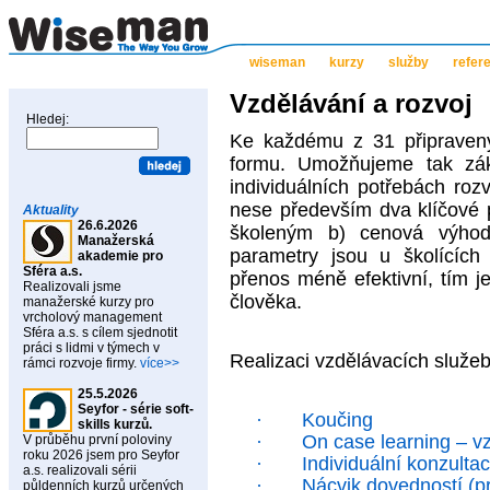
wiseman
kurzy
služby
refer
Vzdělávání a rozvoj
Hledej:
Ke každému z 31 připravený
formu. Umožňujeme tak záka
individuálních potřebách ro
nese především dva klíčové p
Aktuality
26.6.2026
školeným b) cenová výhod
Manažerská
parametry jsou u školícíc
akademie pro
Sféra a.s.
přenos méně efektivní, tím 
Realizovali jsme
člověka.
manažerské kurzy pro
vrcholový management
Sféra a.s. s cílem sjednotit
práci s lidmi v týmech v
Realizaci vzdělávacích služeb
rámci rozvoje firmy.
více>>
25.5.2026
Seyfor - série soft-
·
Koučing
skills kurzů.
·
On case learning – v
V průběhu první poloviny
roku 2026 jsem pro Seyfor
·
Individuální konzultac
a.s. realizovali sérii
·
Nácvik dovedností (pr
půldenních kurzů určených