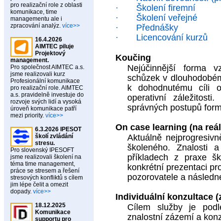
pro realizační role z oblasti
·
Školení firemní
komunikace, time
·
Školení veřejné
managementu ale i
zpracování analýz.
více>>
·
Přednášky
·
Licencování kurzů
16.4.2026
AIMTEC piluje
Projektový
Koučing
management.
Nejúčinnější forma v
Pro společnost AIMTEC a.s.
jsme realizovali kurz
schůzek v dlouhodobém
Profesionální komunikace
k dohodnutému cíli 
pro realizační role. AIMTEC
a.s. pravidelně investuje do
operativní záležitos
rozvoje svých lidí a vysoká
správných postupů form
úroveň komunikace patří
mezi priority.
více>>
On case learning (na reá
6.3.2026 IPESOT
školí zvládání
Aktuálně nejprogresivně
stresu.
školeného. Znalosti 
Pro slovenský IPESOFT
příkladech z praxe šk
jsme realizovali školení na
téma time management,
konkrétní prezentaci pr
práce se stresem a řešení
pozorovatele a následn
stresových konfliktů s cílem
jim lépe čelit a omezit
dopady.
více>>
Individuální konzultace (
18.12.2025
Cílem služby je podl
Komunikace
znalostní zázemí a konzu
supportu pro