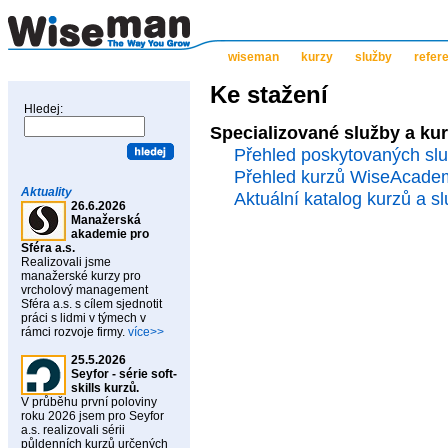
wiseman
kurzy
služby
refer
Ke stažení
Hledej:
Specializované služby a kur
Přehled poskytovaných sl
Přehled kurzů WiseAcade
Aktuality
Aktuální katalog kurzů a s
26.6.2026
Manažerská
akademie pro
Sféra a.s.
Realizovali jsme
manažerské kurzy pro
vrcholový management
Sféra a.s. s cílem sjednotit
práci s lidmi v týmech v
rámci rozvoje firmy.
více>>
25.5.2026
Seyfor - série soft-
skills kurzů.
V průběhu první poloviny
roku 2026 jsem pro Seyfor
a.s. realizovali sérii
půldenních kurzů určených