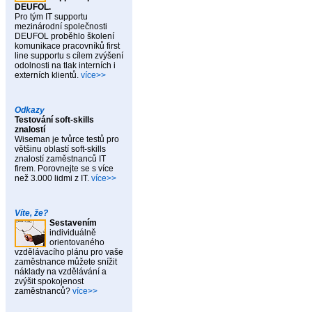
DEUFOL.
Pro tým IT supportu
mezinárodní společnosti
DEUFOL proběhlo školení
komunikace pracovníků first
line supportu s cílem zvýšení
odolnosti na tlak interních i
externích klientů.
více>>
Odkazy
Testování soft-skills
znalostí
Wiseman je tvůrce testů pro
většinu oblastí soft-skills
znalostí zaměstnanců IT
firem. Porovnejte se s více
než 3.000 lidmi z IT.
více>>
Víte, že?
Sestavením
individuálně
orientovaného
vzdělávacího plánu pro vaše
zaměstnance můžete snížit
náklady na vzdělávání a
zvýšit spokojenost
zaměstnanců?
více>>