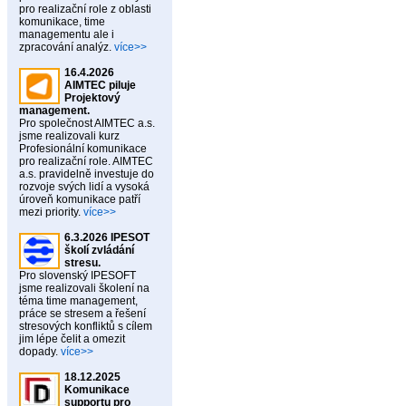
pro realizační role z oblasti
komunikace, time
managementu ale i
zpracování analýz.
více>>
16.4.2026
AIMTEC piluje
Projektový
management.
Pro společnost AIMTEC a.s.
jsme realizovali kurz
Profesionální komunikace
pro realizační role. AIMTEC
a.s. pravidelně investuje do
rozvoje svých lidí a vysoká
úroveň komunikace patří
mezi priority.
více>>
6.3.2026 IPESOT
školí zvládání
stresu.
Pro slovenský IPESOFT
jsme realizovali školení na
téma time management,
práce se stresem a řešení
stresových konfliktů s cílem
jim lépe čelit a omezit
dopady.
více>>
18.12.2025
Komunikace
supportu pro