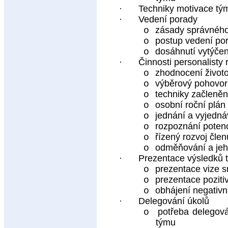
·
Techniky motivace tým
·
Vedení porady
zásady správného
o
postup vedení po
o
dosáhnutí vytýče
o
·
Činnosti personalisty
zhodnocení životo
o
výběrový pohovor
o
techniky začleně
o
osobní roční plá
o
jednání a vyjedná
o
rozpoznání potenc
o
řízený rozvoj čle
o
odměňování a jeh
o
·
Prezentace výsledků 
prezentace vize 
o
prezentace poziti
o
obhájení negativn
o
·
Delegování úkolů
potřeba delegová
o
týmu