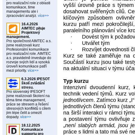
pro realizační role z oblasti
vyšší úrovně práce s týmem 
komunikace, time
dosahovat svěřených cílů. Cel
managementu ale i
zpracování analýz.
více>>
klíčovým způsobem ovlivně
kurzu patří mezi pokročilejš
16.4.2026
AIMTEC piluje
paralelního plánování více kro
Projektový
·
Dovést tým k požado
management.
Pro společnost AIMTEC a.s.
·
Utvářet tým
jsme realizovali kurz
·
Rozvíjet dovednosti č
Profesionální komunikace
pro realizační role. AIMTEC
Kurz se také zaměřuje na os
a.s. pravidelně investuje do
Součástí kurzu jsou také test
rozvoje svých lidí a vysoká
úroveň komunikace patří
na aktuální situaci v týmu úč
mezi priority.
více>>
6.3.2026 IPESOT
Typ kurzu
školí zvládání
Intenzivní dvoudenní kurz, 
stresu.
Pro slovenský IPESOFT
technik vedení týmů. Kurz vo
jsme realizovali školení na
jednotlivcem
.
Zatímco kurz „I
téma time management,
práce se stresem a řešení
jednotlivých členů týmu (stanov
stresových konfliktů s cílem
na širší interakci v rámci tý
jim lépe čelit a omezit
dopady.
více>>
a postavení týmu ovlivňuje 
„
není slabých armád, jsou je
18.12.2025
Komunikace
práce s lidmi a tato má své n
supportu pro