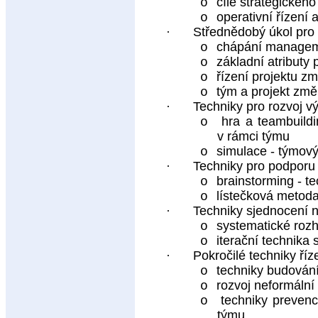
cíle strategického
o
operativní řízení 
o
·
Střednědobý úkol pro
chápání managem
o
základní atributy
o
řízení projektu 
o
tým a projekt zm
o
·
Techniky pro rozvoj v
hra a teambuildi
o
v rámci týmu
simulace - týmový
o
·
Techniky pro podporu 
brainstorming - t
o
lístečková metoda
o
·
Techniky sjednocení 
systematické roz
o
iterační technika 
o
·
Pokročilé techniky říz
techniky budování 
o
rozvoj neformáln
o
techniky prevenc
o
týmu