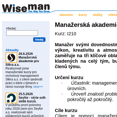
wiseman
kurzy
služby
refer
Manažerská akademie 
Hledej:
Kurz: I210
Manažer svými dovednostm
výkon, kreativitu a atm
Aktuality
26.6.2026
zaměřuje na tři klíčové obl
Manažerská
kladených na celý tým, bu
akademie pro
Sféra a.s.
členů týmu.
Realizovali jsme
manažerské kurzy pro
vrcholový management
Určení kurzu
Sféra a.s. s cílem sjednotit
·
Účastník
: managemen
práci s lidmi v týmech v
rámci rozvoje firmy.
více>>
úrovních.
·
Úroveň znalostí probl
25.5.2026
Seyfor - série soft-
pokročilý až pokročilý.
skills kurzů.
V průběhu první poloviny
roku 2026 jsem pro Seyfor
Cíle kurzu
a.s. realizovali sérii
Cílem je pomoci manažer
půldenních kurzů určených