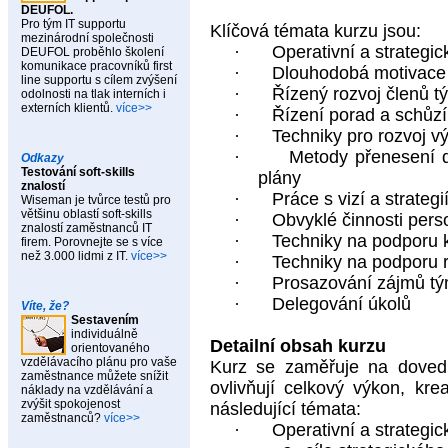
DEUFOL.
Pro tým IT supportu
Klíčová témata kurzu jsou:
mezinárodní společnosti
·
Operativní a strategic
DEUFOL proběhlo školení
komunikace pracovníků first
·
Dlouhodobá motivace
line supportu s cílem zvýšení
·
Řízený rozvoj členů t
odolnosti na tlak interních i
externích klientů.
více>>
·
Řízení porad a schůzí
·
Techniky pro rozvoj v
·
Metody přenesení d
Odkazy
Testování soft-skills
plány
znalostí
·
Práce s vizí a strategi
Wiseman je tvůrce testů pro
většinu oblastí soft-skills
·
Obvyklé činnosti per
znalostí zaměstnanců IT
·
Techniky na podporu k
firem. Porovnejte se s více
než 3.000 lidmi z IT.
více>>
·
Techniky na podporu 
·
Prosazování zájmů tý
·
Delegování úkolů
Víte, že?
Sestavením
individuálně
Detailní obsah kurzu
orientovaného
vzdělávacího plánu pro vaše
Kurz se zaměřuje na doved
zaměstnance můžete snížit
ovlivňují celkový výkon, kre
náklady na vzdělávání a
zvýšit spokojenost
následující témata:
zaměstnanců?
více>>
·
Operativní a strategic