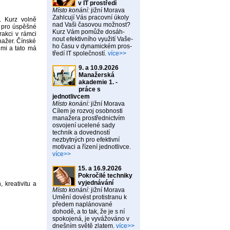
v IT prostředí
Místo konání:
jižní Morava
Zahlcují Vás pracovní úkoly
. Kurz volně
nad Vaši časovou možnost?
y pro úspěšné
Kurz Vám pomůže dosáh-
erakci v rámci
nout efektivního využití Vaše-
nažer. Čínské
ho času v dynamickém pros-
dmi a tato má
tředí IT společností.
více>>
9. a 10.9.2026
Manažerská
akademie 1. -
práce s
jednotlivcem
Místo konání:
jižní Morava
Cílem je rozvoj osobnosti
manažera prostřednictvím
osvojení ucelené sady
technik a dovedností
nezbytných pro efektivní
motivaci a řízení jednotlivce.
více>>
15. a 16.9.2026
Pokročilé techniky
vyjednávání
 kreativitu a
Místo konání:
jižní Morava
Umění dovést protistranu k
předem naplánované
dohodě, a to tak, že je s ní
spokojená, je vyvážováno v
dnešním světě zlatem.
více>>