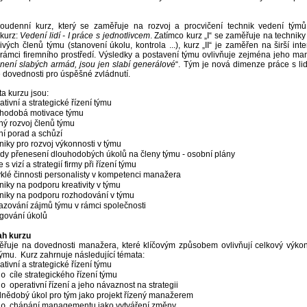
dvoudenní kurz, který se zaměřuje na rozvoj a procvičení technik vedení týmů
kurz:
Vedení lidí - I práce s jednotlivcem
.
Zatímco kurz „I“ se zaměřuje na technik
livých členů týmu (stanovení úkolu, kontrola ...), kurz „II“ je zaměřen na širší int
rámci firemního prostředí. Výsledky a postavení týmu ovlivňuje zejména jeho ma
není slabých armád, jsou jen slabí generálové
“. Tým je nová dimenze práce s li
 dovednosti pro úspěšné zvládnutí.
a kurzu jsou:
tivní a strategické řízení týmu
hodobá motivace týmu
ný rozvoj členů týmu
ní porad a schůzí
niky pro rozvoj výkonnosti v týmu
dy přenesení dlouhodobých úkolů na členy týmu - osobní plány
 s vizí a strategií firmy při řízení týmu
klé činnosti personalisty v kompetenci manažera
iky na podporu kreativity v týmu
niky na podporu rozhodování v týmu
azování zájmů týmu v rámci společnosti
gování úkolů
ah kurzu
řuje na dovednosti manažera, které klíčovým způsobem ovlivňují celkový výkon,
týmu.
Kurz zahrnuje následující témata:
tivní a strategické řízení týmu
cíle strategického řízení týmu
o
operativní řízení a jeho návaznost na strategii
o
dnědobý úkol pro tým jako projekt řízený manažerem
chápání managementu jako vytváření změny
o