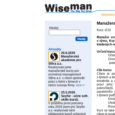
wiseman
Manažersk
Hledej:
Kurz: I210
Manažer svý
v týmu. Kur
kladených na
Aktuality
Určení kurz
26.6.2026
·
Účas
Manažerská
·
Úrov
akademie pro
pokr
Sféra a.s.
Realizovali jsme
Cíle kurzu
manažerské kurzy pro
Cílem je p
vrcholový management
s týmem a tí
Sféra a.s. s cílem sjednotit
kreativita 
práci s lidmi v týmech v
prací jeho
rámci rozvoje firmy.
více>>
pokročilej
paralelního 
25.5.2026
s týmem patří
Seyfor - série soft-
·
Dové
skills kurzů.
·
Utvá
V průběhu první poloviny
·
Rozv
roku 2026 jsem pro Seyfor
a.s. realizovali sérii
Kurz se také
půldenních kurzů určených
cílem je posk