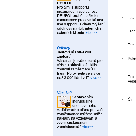
DEUFOL.
Pro tým IT supportu
mezinárodní společnosti
DEUFOL proběhlo školení
·
Tech
komunikace pracovníků first
line supportu s cílem zvýšení
odolnosti na tlak interních i
·
Techn
externích klientů.
více>>
·
Tech
Odkazy
Testování soft-skills
znalostí
·
Pokro
Wiseman je tvůrce testů pro
většinu oblastí soft-skills
znalostí zaměstnanců IT
firem. Porovnejte se s více
·
Tech
než 3.000 lidmi z IT.
více>>
·
Vede
Víte, že?
Sestavením
·
Činn
individuálně
orientovaného
vzdělávacího plánu pro vaše
zaměstnance můžete snížit
náklady na vzdělávání a
zvýšit spokojenost
zaměstnanců?
více>>