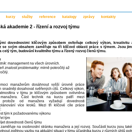
kurzy
služby
reference
katalogy
zprávy
kontakty
á akademie 2 - řízení a rozvoj týmu
mi dovednostmi klíčovým způsobem ovlivňuje celkový výkon, kreativitu 
z se svým obsahem zaměřuje na tři klíčové oblasti práce s týmem. Jsou jimi:
 celý tým, budování kvalitního týmu a řízený rozvoj členů týmu.
u
tník
: management na všech úrovních.
eň znalostí problematiky
: mírně pokročilý až
očilý.
omoci manažerům dosáhnout vyšší úrovně práce
m snadněji dosahovat svěřených cílů. Celkový výkon,
a atmosféra v týmu je klíčovým způsobem ovlivněna
 manažera. Část technik na kurzu patří mezi
ší, protože od manažera vyžadují dovednosti
plánování více kroků. Mezi tři klíčové cíle práce
:
st tým k požadovanému výkonu
řet tým
íjet dovednosti členů týmu
 zaměřuje na osobnostní stránku manažera a její rozvoj. Součástí kurzu jsou také t
ytnout zpětnou vazbu na aktuální situaci v týmu účastníka kurzu z různých úhlů po