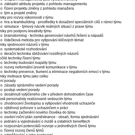
základní atributy projektu z pohledu managementu
o
řízení projektu změny z pohledu manažera
o
tým a projekt změny
o
niky pro rozvoj výkonnosti v týmu
hra a teambuilding - prostředky k dosažení speciálních cílů v rámci týmu
o
simulace - týmový nácvik reálných situací z praxe týmu
o
iky pro podporu kreativity týmu
brainstorming - technika generování návrhů řešení a nápadů
o
lístečková metoda pro vytipování klíčových témat
o
niky sjednocení názorů v týmu
systematické rozhodování
o
iterační technika sbližování rozdílných názorů
o
čilé techniky řízení týmu
techniky budování loajality týmu
o
rozvoj neformální úrovně komunikace v týmu
o
techniky prevence, tlumení a eliminace negativních emocí v týmu
o
niky motivace týmu jako celku
ní porady
zásady správného vedení porady
o
postup vedení porady
o
dosáhnutí vytýčeného cíle v předem dohodnutém čase
o
osti personalisty realizované vedoucím týmu
zhodnocení životopisu a vytipování vhodnosti uchazeče
o
výběrový pohovor s uchazečem o práci
o
techniky začlenění nového člověka do týmu
o
osobní roční plán zaměstnance - obsah, forma sjednávání
o
jednání a vyjednávání o mzdě a ostatních benefitech
o
rozpoznání potenciálů rozvoje u jednotlivých členů týmu
o
řízený rozvoj členů týmů
o