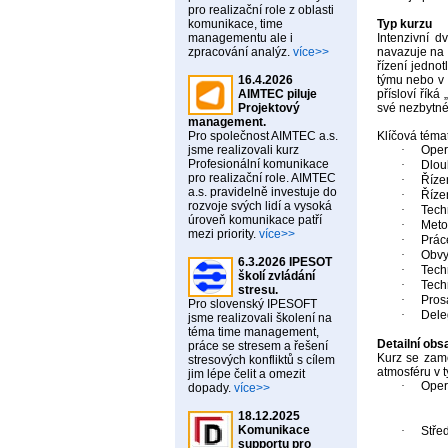
pro realizační role z oblasti
komunikace, time
Typ kurzu
managementu ale i
Intenzivní 
zpracování analýz.
více>>
navazuje na 
řízení jednot
16.4.2026
týmu nebo v 
AIMTEC piluje
přísloví říká „
Projektový
své nezbytné
management.
Pro společnost AIMTEC a.s.
Klíčová témat
jsme realizovali kurz
·
Opera
Profesionální komunikace
·
Dlou
pro realizační role. AIMTEC
·
Říze
a.s. pravidelně investuje do
·
Říze
rozvoje svých lidí a vysoká
·
Tech
úroveň komunikace patří
·
Meto
mezi priority.
více>>
·
Práce
·
Obvy
6.3.2026 IPESOT
·
Techn
školí zvládání
·
Tech
stresu.
·
Pros
Pro slovenský IPESOFT
·
Dele
jsme realizovali školení na
téma time management,
Detailní obs
práce se stresem a řešení
Kurz se zamě
stresových konfliktů s cílem
atmosféru v 
jim lépe čelit a omezit
·
Opera
dopady.
více>>
18.12.2025
Komunikace
·
Stře
supportu pro