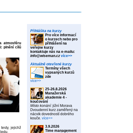
Přihláška na kurzy
Pro více informací
o kurzech nebo pro
a atmosféru
přihlášení na
 plnění cílů
veřejne kurzy
kontaktuje nás na e-mailu:
info@wiseman.cz
více>>
Aktuálně otevřené kurzy
Termíny všech
vypsaných kurzů
zde
více>>
25-26.8.2026
Manažerská
akademie 4 -
koučování
Místo konání:
jižní Morava
Dvoudenní kurz zaměřený na
nácvik dovedností dobrého
kouče.
více>>
3.9.2026
esty, jejichž
Time management
hledu.