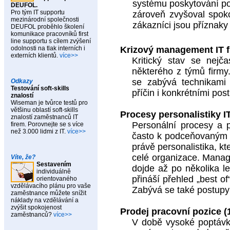
systému poskytování pod
DEUFOL.
Pro tým IT supportu
zároveň zvyšoval spoko
mezinárodní společnosti
zákazníci jsou příznaky
DEUFOL proběhlo školení
komunikace pracovníků first
line supportu s cílem zvýšení
odolnosti na tlak interních i
Krizový management IT f
externích klientů.
více>>
Kritický stav se nejč
některého z týmů firmy.
se zabývá technikami d
Odkazy
Testování soft-skills
příčin i konkrétními pos
znalostí
Wiseman je tvůrce testů pro
většinu oblastí soft-skills
Procesy personalistiky IT
znalostí zaměstnanců IT
Personální procesy a p
firem. Porovnejte se s více
než 3.000 lidmi z IT.
více>>
často k podceňovaným mí
právě personalistika, 
celé organizace. Manag
Víte, že?
Sestavením
dojde až po několika l
individuálně
přináší přehled
„best of
orientovaného
vzdělávacího plánu pro vaše
Zabývá se také postupy 
zaměstnance můžete snížit
náklady na vzdělávání a
zvýšit spokojenost
Prodej pracovní pozice (
zaměstnanců?
více>>
V době vysoké poptávk