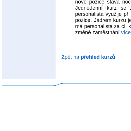
nové pozice stává noč
Jednodenní kurz se z
personalista využije p
pozice. Jádrem kurzu j
má personalista za cíl k
změně zaměstnání.
víc
Zpět na
přehled kurzů