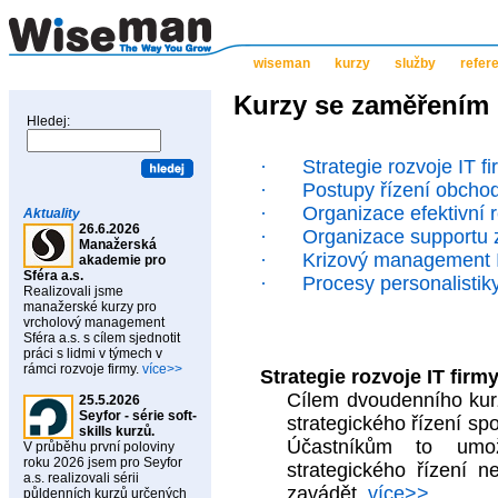
wiseman
kurzy
služby
refer
Kurzy se zaměřením n
Hledej:
·
Strategie rozvoje IT f
·
Postupy řízení obcho
·
Organizace efektivní 
Aktuality
26.6.2026
·
Organizace supportu 
Manažerská
·
Krizový management I
akademie pro
Sféra a.s.
·
Procesy personalistiky
Realizovali jsme
manažerské kurzy pro
vrcholový management
Sféra a.s. s cílem sjednotit
práci s lidmi v týmech v
rámci rozvoje firmy.
více>>
Strategie rozvoje IT firmy
Cílem dvoudenního kur
25.5.2026
Seyfor - série soft-
strategického řízení sp
skills kurzů.
Účastníkům to umožn
V průběhu první poloviny
roku 2026 jsem pro Seyfor
strategického řízení 
a.s. realizovali sérii
zavádět.
více>>
půldenních kurzů určených