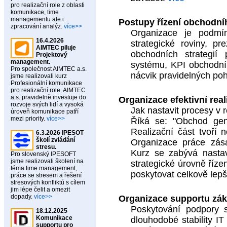
pro realizační role z oblasti
komunikace, time
managementu ale i
Postupy řízení obchodní
zpracování analýz.
více>>
Organizace je podm
16.4.2026
strategické roviny, p
AIMTEC piluje
obchodních strategií 
Projektový
management.
systému, KPI obchodník
Pro společnost AIMTEC a.s.
nácvik pravidelných po
jsme realizovali kurz
Profesionální komunikace
pro realizační role. AIMTEC
a.s. pravidelně investuje do
Organizace efektivní real
rozvoje svých lidí a vysoká
Jak nastavit procesy v r
úroveň komunikace patří
mezi priority.
více>>
Říká se: "Obchod gene
Realizační část tvoří n
6.3.2026 IPESOT
školí zvládání
Organizace práce zás
stresu.
Kurz se zabývá nastav
Pro slovenský IPESOFT
jsme realizovali školení na
strategické úrovně řízen
téma time management,
poskytovat celkově lepš
práce se stresem a řešení
stresových konfliktů s cílem
jim lépe čelit a omezit
dopady.
více>>
Organizace supportu zák
Poskytování podpory s
18.12.2025
Komunikace
dlouhodobé stability I
supportu pro