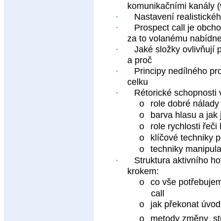
komunikačními kanály (w
·
Nastavení realistické
·
Prospect call je obcho
za to volanému nabídn
·
Jaké složky ovlivňují
a proč
·
Principy nedílného p
celku
·
Rétorické schopnosti 
role dobré nálady
o
barva hlasu a jak j
o
role rychlosti řeči
o
klíčové techniky p
o
techniky manipula
o
·
Struktura aktivního h
krokem:
co vše potřebuje
o
call
jak překonat úvod
o
metody změny
s
o