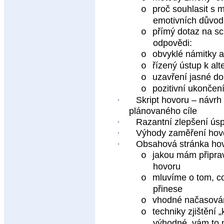
proč souhlasit s 
o
emotivních důvod
přímý dotaz na sc
o
odpovědi:
obvyklé námitky a
o
řízený ústup k alt
o
uzavření jasné d
o
pozitivní ukončen
o
·
Skript hovoru – návrh
plánovaného cíle
·
Razantní zlepšení úsp
·
Výhody zaměření hov
·
Obsahová stránka hov
jakou mám připra
o
hovoru
mluvíme o tom, c
o
přinese
vhodné načasová
o
techniky zjištění 
o
výhodné, vám to n