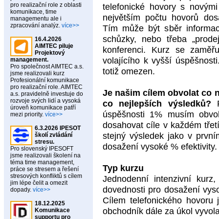
pro realizační role z oblasti
telefonické hovory s novými
komunikace, time
největším počtu hovorů dosá
managementu ale i
zpracování analýz.
více>>
Tím může být sběr informací
schůzky, nebo třeba „prode
16.4.2026
AIMTEC piluje
konferenci. Kurz se zaměřu
Projektový
volajícího k vyšší úspěšnost
management.
Pro společnost AIMTEC a.s.
totiž omezen.
jsme realizovali kurz
Profesionální komunikace
pro realizační role. AIMTEC
Je našim cílem obvolat co 
a.s. pravidelně investuje do
rozvoje svých lidí a vysoká
co nejlepších výsledků?
P
úroveň komunikace patří
úspěšnosti 1% musím obvol
mezi priority.
více>>
dosahovat cíle v každém třetí
6.3.2026 IPESOT
stejný výsledek jako v prvn
školí zvládání
stresu.
dosažení vysoké % efektivity.
Pro slovenský IPESOFT
jsme realizovali školení na
téma time management,
Typ kurzu
práce se stresem a řešení
stresových konfliktů s cílem
Jednodenní intenzivní kurz
jim lépe čelit a omezit
dovednosti pro dosažení vysok
dopady.
více>>
Cílem telefonického hovoru 
18.12.2025
obchodník dále za úkol vyvol
Komunikace
supportu pro