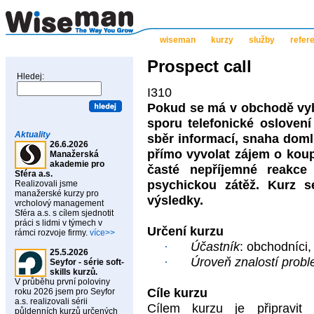
wiseman
kurzy
služby
refer
Prospect call
Hledej:
I310
Pokud se má v obchodě vybr
sporu telefonické osloven
Aktuality
sběr informací, snaha domlu
26.6.2026
přímo vyvolat zájem o koupi
Manažerská
akademie pro
časté nepříjemné reakce
Sféra a.s.
psychickou zátěž. Kurz s
Realizovali jsme
manažerské kurzy pro
výsledky.
vrcholový management
Sféra a.s. s cílem sjednotit
práci s lidmi v týmech v
Určení kurzu
rámci rozvoje firmy.
více>>
·
Účastník
: obchodníci,
25.5.2026
·
Úroveň znalostí probl
Seyfor - série soft-
skills kurzů.
V průběhu první poloviny
Cíle kurzu
roku 2026 jsem pro Seyfor
a.s. realizovali sérii
Cílem kurzu je připravit 
půldenních kurzů určených