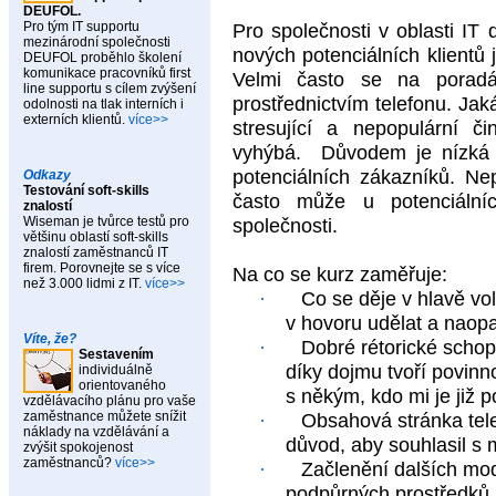
DEUFOL.
Pro tým IT supportu
Pro společnosti v oblasti IT 
mezinárodní společnosti
nových potenciálních klientů j
DEUFOL proběhlo školení
komunikace pracovníků first
Velmi často se na poradá
line supportu s cílem zvýšení
prostřednictvím telefonu. Jak
odolnosti na tlak interních i
externích klientů.
více>>
stresující a nepopulární 
vyhýbá.
Důvodem je nízká 
potenciálních zákazníků. Ne
Odkazy
Testování soft-skills
často může u potenciálních
znalostí
Wiseman je tvůrce testů pro
společnosti.
většinu oblastí soft-skills
znalostí zaměstnanců IT
firem. Porovnejte se s více
Na co se kurz zaměřuje:
než 3.000 lidmi z IT.
více>>
·
Co se děje v hlavě v
v hovoru udělat a naop
Víte, že?
·
Dobré rétorické schopn
Sestavením
díky dojmu tvoří povinn
individuálně
orientovaného
s někým, kdo mi je již 
vzdělávacího plánu pro vaše
zaměstnance můžete snížit
·
Obsahová stránka tel
náklady na vzdělávání a
důvod, aby souhlasil s
zvýšit spokojenost
zaměstnanců?
více>>
·
Začlenění dalších mo
podpůrných prostředků 