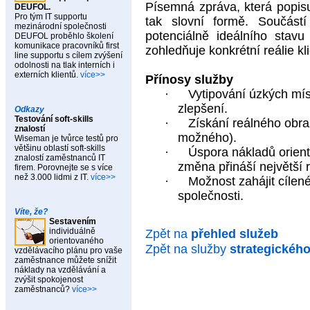
Písemná zpráva, která popisuj
DEUFOL.
Pro tým IT supportu
tak slovní formě. Součást
mezinárodní společnosti
potenciálně ideálního stav
DEUFOL proběhlo školení
komunikace pracovníků first
zohledňuje konkrétní reálie kl
line supportu s cílem zvýšení
odolnosti na tlak interních i
externích klientů.
více>>
Přínosy služby
·
Vytipování úzkých mís
zlepšení.
Odkazy
Testování soft-skills
·
Získání reálného obra
znalostí
možného).
Wiseman je tvůrce testů pro
většinu oblastí soft-skills
·
Úspora nákladů orient
znalostí zaměstnanců IT
změna přináší největší r
firem. Porovnejte se s více
než 3.000 lidmi z IT.
více>>
·
Možnost zahájit cílené
společnosti.
Víte, že?
Sestavením
individuálně
Zpět na
přehled služeb
orientovaného
Zpět na služby
strategickéh
vzdělávacího plánu pro vaše
zaměstnance můžete snížit
náklady na vzdělávání a
zvýšit spokojenost
zaměstnanců?
více>>