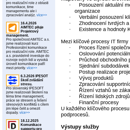
pro realizační role z oblasti
·
Posouzení aktuální mo
komunikace, time
organizace
managementu ale i
zpracování analýz.
více>>
·
Verbální posouzení k
·
Zhodnocení tvrdých a
16.4.2026
AIMTEC piluje
·
Existence a hodnoty K
Projektový
management.
Pro společnost AIMTEC a.s.
Mezi klíčové procesy IT firmy 
jsme realizovali kurz
·
Proces řízení společn
Profesionální komunikace
pro realizační role. AIMTEC
·
Oslovování potenciáln
a.s. pravidelně investuje do
·
Průchod obchodního p
rozvoje svých lidí a vysoká
úroveň komunikace patří
·
Sjednání subdodávek 
mezi priority.
více>>
·
Postup realizace proj
6.3.2026 IPESOT
·
Vývoj produktů
školí zvládání
·
Zpracování supportní
stresu.
Pro slovenský IPESOFT
·
Řízení vztahů se záka
jsme realizovali školení na
·
Řízení lidských zdroj
téma time management,
práce se stresem a řešení
·
Finanční procesy
stresových konfliktů s cílem
U každého klíčového procesu 
jim lépe čelit a omezit
dopady.
více>>
podprocesů.
18.12.2025
Komunikace
Výstupy služby
supportu pro