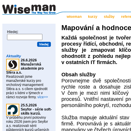
wiseman
kurzy
služby
refer
Mapování a hodnocen
Hledej:
Každá společnost je tvoře
procesy řídící, obchodní, r
služby je zmapovat klíč
ohodnotit z pohledu nejle
Aktuality
26.6.2026
v ostatních IT firmách.
Manažerská
akademie pro
Sféra a.s.
Obsah služby
Realizovali jsme
Porovnejme dvě společnosti
manažerské kurzy pro
vrcholový management
rychle roste a dosahuje zi
Sféra a.s. s cílem sjednotit
V čem je mezi nimi klíčový 
práci s lidmi v týmech v
rámci rozvoje firmy.
více>>
procesů. Vnitřní nastavení p
personálního pokrytí, rozhod
25.5.2026
Seyfor - série soft-
skills kurzů.
Služba mapuje aktuální stav 
V průběhu první poloviny
roku 2026 jsem pro Seyfor
firmě. Porovnává je s aktuá
a.s. realizovali sérii
mapovány ve čtyřech úrovníc
půldenních kurzů určených