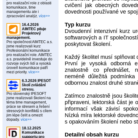
pro realizační role z oblasti
cvičení jak obecných dovedn
komunikace, time
dovednosti používané ve spoji
managementu ale i
zpracování analýz.
více>>
Typ kurzu
16.4.2026
AIMTEC piluje
Dvoudenní intenzivní kurz u
Projektový
softwarových a IT společností,
management.
Pro společnost AIMTEC a.s.
poskytovat školení.
jsme realizovali kurz
Profesionální komunikace
pro realizační role. AIMTEC
Každý školitel musí splňovat
a.s. pravidelně investuje do
První je vysoká odborná e
rozvoje svých lidí a vysoká
úroveň komunikace patří
znalostně co přednášet, n
mezi priority.
více>>
neméně důležitá podmínka j
6.3.2026 IPESOT
odbornou znalost druhé straně
školí zvládání
stresu.
Pro slovenský IPESOFT
Zatímco znalostně jsou škol
jsme realizovali školení na
připraveni, lektorská část j
téma time management,
práce se stresem a řešení
informací však závisí spoko
stresových konfliktů s cílem
Nízká míra lektorské dovedno
jim lépe čelit a omezit
dopady.
více>>
s opakováním školení nebo stí
18.12.2025
Komunikace
Detailní obsah kurzu
supportu pro