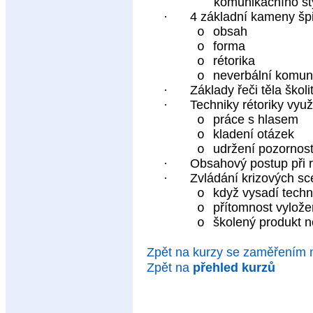
komunikačního st
·
4 základní kameny špi
obsah
o
forma
o
rétorika
o
neverbální komun
o
·
Základy řeči těla školi
·
Techniky rétoriky využi
práce s hlasem
o
kladení otázek
o
udržení pozornost
o
·
Obsahový postup při r
·
Zvládání krizových sc
když vysadí techn
o
přítomnost vylože
o
školený produkt 
o
Zpět na kurzy se zaměřením
Zpět na
přehled kurzů