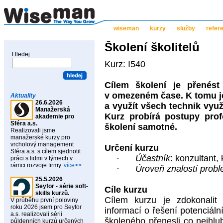
wiseman
kurzy
služby
refer
Školení školitelů
Hledej:
Kurz: I540
Cílem školení je přenés
v omezeném čase. K tomu je
Aktuality
26.6.2026
a využít všech technik využ
Manažerská
Kurz probírá postupy prof
akademie pro
Sféra a.s.
školení samotné.
Realizovali jsme
manažerské kurzy pro
vrcholový management
Určení kurzu
Sféra a.s. s cílem sjednotit
·
Účastník
: konzultant, 
práci s lidmi v týmech v
rámci rozvoje firmy.
více>>
·
Úroveň znalostí probl
25.5.2026
Seyfor - série soft-
Cíle kurzu
skills kurzů.
Cílem kurzu je zdokonalit 
V průběhu první poloviny
roku 2026 jsem pro Seyfor
informací o řešení potenciál
a.s. realizovali sérii
školeného přenesli co nejhlub
půldenních kurzů určených