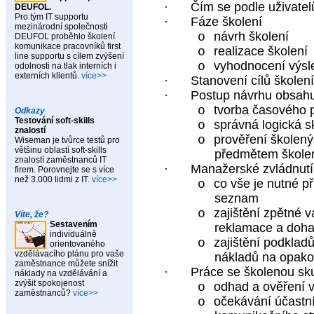
·
Čím se podle uživatelů
DEUFOL.
Pro tým IT supportu
·
Fáze školení
mezinárodní společnosti
návrh školení
o
DEUFOL proběhlo školení
komunikace pracovníků first
realizace školení
o
line supportu s cílem zvýšení
vyhodnocení výsl
o
odolnosti na tlak interních i
externích klientů.
více>>
·
Stanovení cílů školení
·
Postup návrhu obsahu
tvorba časového pl
o
Odkazy
Testování soft-skills
správná logická 
o
znalostí
prověření školený
o
Wiseman je tvůrce testů pro
většinu oblastí soft-skills
předmětem škole
znalostí zaměstnanců IT
·
Manažerské zvládnutí
firem. Porovnejte se s více
než 3.000 lidmi z IT.
více>>
co vše je nutné při
o
seznam
zajištění zpětné 
o
Víte, že?
Sestavením
reklamace a dohad
individuálně
zajištění podklad
o
orientovaného
vzdělávacího plánu pro vaše
nákladů na opakov
zaměstnance můžete snížit
·
Práce se školenou sk
náklady na vzdělávání a
zvýšit spokojenost
odhad a ověření 
o
zaměstnanců?
více>>
očekávání účastní
o