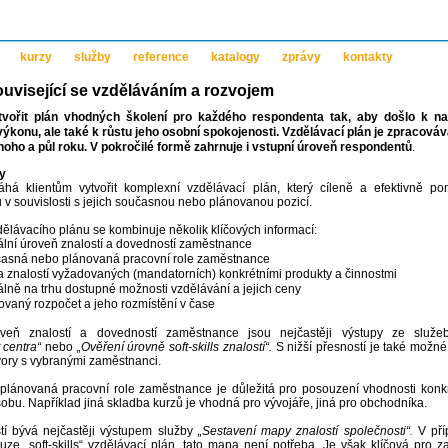
kurzy
služby
reference
katalogy
zprávy
kontakty
uvisející se vzděláváním a rozvojem
tvořit plán vhodných školení pro každého respondenta tak, aby došlo k na
ýkonu, ale také k růstu jeho osobní spokojenosti. Vzdělávací plán je zpracová
dnoho a půl roku. V pokročilé formě zahrnuje i vstupní úroveň respondentů
.
y
há klientům vytvořit komplexní vzdělávací plán, který cíleně a efektivně po
v souvislosti s jejich současnou nebo plánovanou pozicí.
dělávacího plánu se kombinuje několik klíčových informací:
ální úroveň znalostí a dovedností zaměstnance
asná nebo plánovaná pracovní role zaměstnance
 znalostí vyžadovaných (mandatorních) konkrétními produkty a činnostmi
álně na trhu dostupné možnosti vzdělávání a jejich ceny
ovaný rozpočet a jeho rozmístění v čase
oveň znalostí a dovedností zaměstnance jsou nejčastěji výstupy ze služ
centra“
nebo
„Ověření úrovně soft-skills znalostí“.
S nižší přesností je také možné
ory s vybranými zaměstnanci.
lánovaná pracovní role zaměstnance je důležitá pro posouzení vhodnosti konkr
obu. Například jiná skladba kurzů je vhodná pro vývojáře, jiná pro obchodníka.
tí bývá nejčastěji výstupem služby
„Sestavení mapy znalostí společnosti“
.
V pří
uze „soft-skills“ vzdělávací plán, tato mapa není potřeba. Je však klíčová pro za