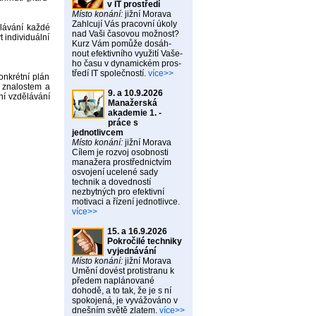
v IT prostředí
Místo konání:
jižní Morava
Zahlcují Vás pracovní úkoly
lávání každé
nad Vaši časovou možnost?
 individuální
Kurz Vám pomůže dosáh-
nout efektivního využití Vaše-
ho času v dynamickém pros-
tředí IT společností.
více>>
nkrétní plán
 znalostem a
9. a 10.9.2026
ní vzdělávání
Manažerská
akademie 1. -
práce s
jednotlivcem
Místo konání:
jižní Morava
Cílem je rozvoj osobnosti
manažera prostřednictvím
osvojení ucelené sady
technik a dovedností
nezbytných pro efektivní
motivaci a řízení jednotlivce.
více>>
15. a 16.9.2026
Pokročilé techniky
vyjednávání
Místo konání:
jižní Morava
Umění dovést protistranu k
předem naplánované
dohodě, a to tak, že je s ní
spokojená, je vyvážováno v
dnešním světě zlatem.
více>>