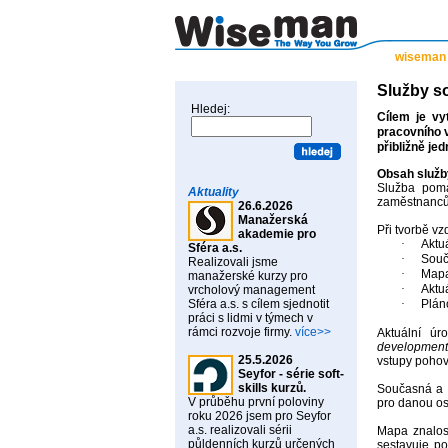
wiseman
Služby so
Hledej:
Cílem je vy
pracovního v
přibližně je
Obsah služb
Služba pomá
Aktuality
zaměstnanců 
26.6.2026
Manažerská
Při tvorbě vz
akademie pro
·
Aktu
Sféra a.s.
·
Souč
Realizovali jsme
·
Mapa
manažerské kurzy pro
·
Aktu
vrcholový management
Sféra a.s. s cílem sjednotit
·
Plán
práci s lidmi v týmech v
rámci rozvoje firmy.
více>>
Aktuální úr
development 
25.5.2026
vstupy pohov
Seyfor - série soft-
skills kurzů.
Současná a p
V průběhu první poloviny
pro danou os
roku 2026 jsem pro Seyfor
a.s. realizovali sérii
Mapa znalos
půldenních kurzů určených
sestavuje po