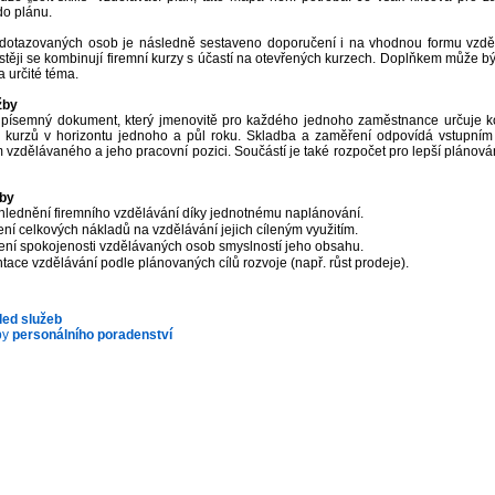
 do plánu.
 dotazovaných osob je následně sestaveno doporučení i na vhodnou formu vzdě
stěji se kombinují firemní kurzy s účastí na otevřených kurzech. Doplňkem může být
 určité téma.
žby
 písemný dokument, který jmenovitě pro každého jednoho zaměstnance určuje ko
h kurzů v horizontu jednoho a půl roku. Skladba a zaměření odpovídá vstupním
vzdělávaného a jeho pracovní pozici. Součástí je také rozpočet pro lepší plánová
žby
hlednění firemního vzdělávání díky jednotnému naplánování.
ní celkových nákladů na vzdělávání jejich cíleným využitím.
ení spokojenosti vzdělávaných osob smyslností jeho obsahu.
tace vzdělávání podle plánovaných cílů rozvoje (např. růst prodeje).
led
služeb
by
personálního poradenství