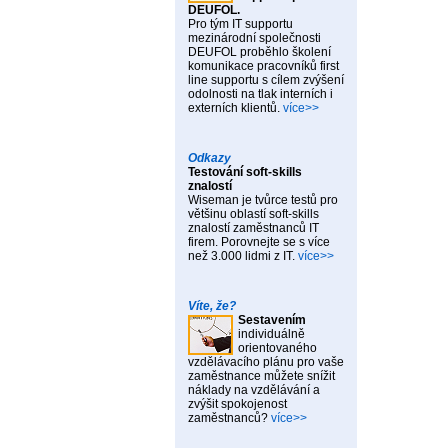
DEUFOL.
Pro tým IT supportu
mezinárodní společnosti
DEUFOL proběhlo školení
komunikace pracovníků first
line supportu s cílem zvýšení
odolnosti na tlak interních i
externích klientů.
více>>
Odkazy
Testování soft-skills
znalostí
Wiseman je tvůrce testů pro
většinu oblastí soft-skills
znalostí zaměstnanců IT
firem. Porovnejte se s více
než 3.000 lidmi z IT.
více>>
Víte, že?
Sestavením
individuálně
orientovaného
vzdělávacího plánu pro vaše
zaměstnance můžete snížit
náklady na vzdělávání a
zvýšit spokojenost
zaměstnanců?
více>>