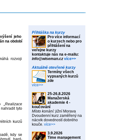
Přihláška na kurzy
výšení jeho
Pro více informací
ván na období
o kurzech nebo pro
přihlášení na
veřejne kurzy
kontaktuje nás na e-mailu:
máhá rozvoji
info@wiseman.cz
více>>
Aktuálně otevřené kurzy
Termíny všech
vypsaných kurzů
zde
více>>
25-26.8.2026
Manažerská
akademie 4 -
eb
„Realizace
koučování
 nahradit tyto
Místo konání:
jižní Morava
Dvoudenní kurz zaměřený na
nácvik dovedností dobrého
étních kurzů
kouče.
více>>
3.9.2026
padě, kdy se
Time management
hrnutí „hard-