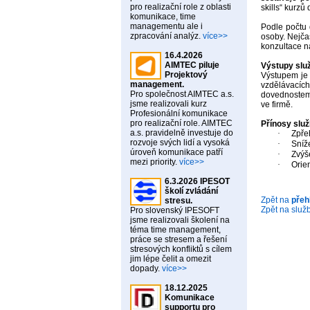
pro realizační role z oblasti
skills“ kurzů
komunikace, time
managementu ale i
Podle počtu
zpracování analýz.
více>>
osoby. Nejča
konzultace na
16.4.2026
AIMTEC piluje
Výstupy slu
Projektový
Výstupem je
management.
vzdělávacíc
Pro společnost AIMTEC a.s.
dovednostem 
jsme realizovali kurz
ve firmě.
Profesionální komunikace
pro realizační role. AIMTEC
Přínosy slu
a.s. pravidelně investuje do
·
Zpře
rozvoje svých lidí a vysoká
·
Sníže
úroveň komunikace patří
·
Zvýš
mezi priority.
více>>
·
Orien
6.3.2026 IPESOT
školí zvládání
Zpět na
přeh
stresu.
Zpět na služ
Pro slovenský IPESOFT
jsme realizovali školení na
téma time management,
práce se stresem a řešení
stresových konfliktů s cílem
jim lépe čelit a omezit
dopady.
více>>
18.12.2025
Komunikace
supportu pro