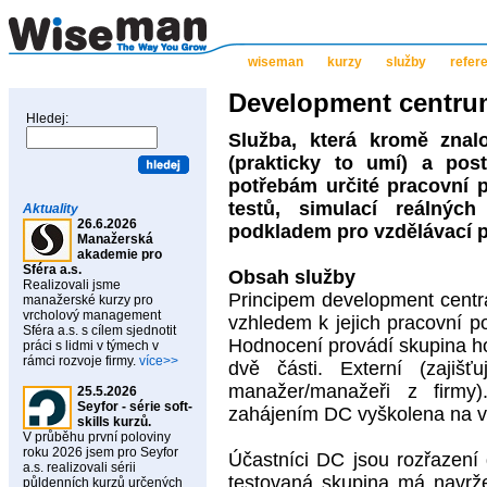
wiseman
kurzy
služby
refer
Development centru
Hledej:
Služba, která kromě znalo
(prakticky to umí) a post
potřebám určité pracovní p
testů, simulací reálnýc
Aktuality
26.6.2026
podkladem pro vzdělávací p
Manažerská
akademie pro
Sféra a.s.
Obsah služby
Realizovali jsme
Principem development centr
manažerské kurzy pro
vrcholový management
vzhledem k jejich pracovní po
Sféra a.s. s cílem sjednotit
Hodnocení provádí skupina hod
práci s lidmi v týmech v
rámci rozvoje firmy.
více>>
dvě části. Externí (zajišť
manažer/manažeři z firmy)
25.5.2026
Seyfor - série soft-
zahájením DC vyškolena na v
skills kurzů.
V průběhu první poloviny
roku 2026 jsem pro Seyfor
Účastníci DC jsou rozřazení
a.s. realizovali sérii
testovaná skupina má navrže
půldenních kurzů určených