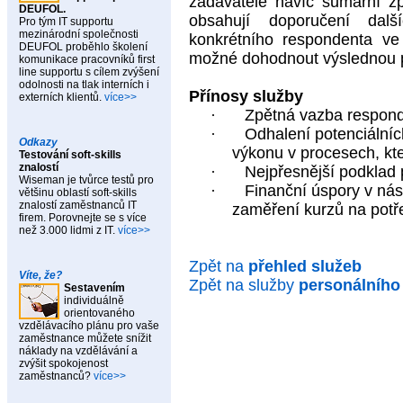
zadavatele navíc sumární zp
DEUFOL.
obsahují doporučení dal
Pro tým IT supportu
mezinárodní společnosti
konkrétního respondenta ve
DEUFOL proběhlo školení
možné dohodnout výslednou pr
komunikace pracovníků first
line supportu s cílem zvýšení
odolnosti na tlak interních i
Přínosy služby
externích klientů.
více>>
·
Zpětná vazba responde
·
Odhalení potenciálníc
Odkazy
výkonu v procesech, kt
Testování soft-skills
znalostí
·
Nejpřesnější podklad 
Wiseman je tvůrce testů pro
·
Finanční úspory v ná
většinu oblastí soft-skills
znalostí zaměstnanců IT
zaměření kurzů na potř
firem. Porovnejte se s více
než 3.000 lidmi z IT.
více>>
Zpět na
přehled
služeb
Víte, že?
Zpět na služby
personálního
Sestavením
individuálně
orientovaného
vzdělávacího plánu pro vaše
zaměstnance můžete snížit
náklady na vzdělávání a
zvýšit spokojenost
zaměstnanců?
více>>